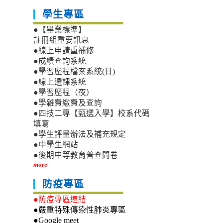
學生專區
●【畢業標準】
註冊組重要訊息
●線上申請重補修
●成績查詢系統
●學習歷程檔案系統(日)
●線上選課系統
●學習歷程（夜）
●學雜費繳費及查詢
●四技二專【甄選入學】校系代碼
填寫
●學生評量辦法及補充規定
●中學生網站
●後期中等教育普查問卷
more
防疫專區
●防疫專區連結
●嚴重特殊傳染性肺炎專區
●Google meet