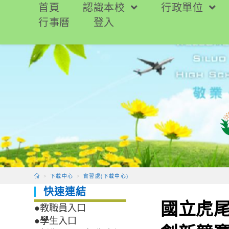
跳
首頁
認識本校
行政單位
轉
行事曆
登入
至
主
要
內
容
>
下載中心
>
實習處(下載中心)
快速連結
國立虎尾
●教職員入口
●學生入口