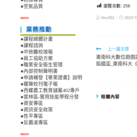
瀏覽次數:
256
●空氣品質
Post
Post
hlvs502
2023-1
more
author:
published:
業務推動
●課程總體計畫
●課程諮詢
Read
上一篇文章
●中途離校填報
東南科大數位遊戲設計
more
●員工協助方案
狐鐳盃_東南科大
●職業安全衛生管理
articles
●內部控制聲明書
●申請補發【畢業證書】說明
●螺聲校刊電子報
●西螺農工教育儲蓄402專戶
相關內容
●雲林區-實用技能學程分發
●資安專區
●資訊安全政策
●性平專區
●反霸凌專區
more