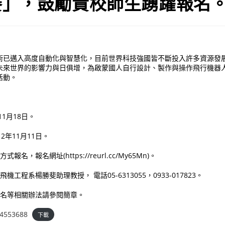
賽」，鼓勵貴校師生踴躍報名
術已邁入高度自動化與智慧化，目前世界科技強國皆不斷投入許多資源發
未來世界的影響力與日俱增，為啟蒙國人自行設計、製作與操作飛行機器
活動。
11月18日。
2年11月11日。
報名，報名網址(https://reurl.cc/My65Mn)。
機工程系楊勝斐助理教授， 電話05-6313055，0933-017823。
報名等相關辦法請參閱簡章。
4553688
下載