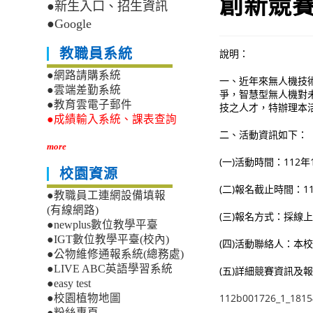
創新競
●新生入口、招生資訊
●Google
教職員系統
說明：
●網路請購系統
一、近年來無人機技
●雲端差勤系統
爭，智慧型無人機對
●教育雲電子郵件
技之人才，特辦理本
●成績輸入系統、課表查詢
二、活動資訊如下：
more
(一)活動時間：112年
校園資源
(二)報名截止時間：11
●教職員工連網設備填報
(有線網路)
(三)報名方式：採線上方式
●newplus數位教學平臺
●IGT數位教學平臺(校內)
(四)活動聯絡人：本校飛
●公物維修通報系統(總務處)
●LIVE ABC英語學習系統
(五)詳細競賽資訊及
●easy test
112b001726_1_1815
●校園植物地圖
●粉絲專頁