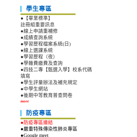
學生專區
●【畢業標準】
註冊組重要訊息
●線上申請重補修
●成績查詢系統
●學習歷程檔案系統(日)
●線上選課系統
●學習歷程（夜）
●學雜費繳費及查詢
●四技二專【甄選入學】校系代碼
填寫
●學生評量辦法及補充規定
●中學生網站
●後期中等教育普查問卷
more
防疫專區
●防疫專區連結
●嚴重特殊傳染性肺炎專區
●Google meet