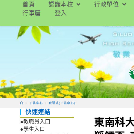
跳
首頁
認識本校
行政單位
轉
行事曆
登入
至
主
要
內
容
>
下載中心
>
實習處(下載中心)
快速連結
東南科大
●教職員入口
●學生入口