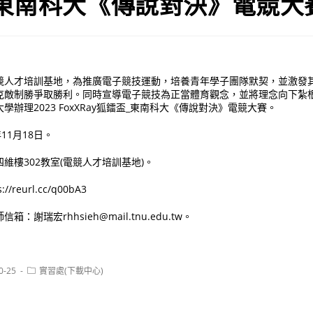
_東南科大《傳說對決》電競大
競人才培訓基地，為推廣電子競技運動，培養青年學子團隊默契，並激發
克敵制勝爭取勝利。同時宣導電子競技為正當體育觀念，並將理念向下紮
辦理2023 FoxXRay狐鐳盃_東南科大《傳說對決》電競大賽。
11月18日。
維樓302教室(電競人才培訓基地)。
reurl.cc/q00bA3
謝瑞宏rhhsieh@mail.tnu.edu.tw。
Post
0-25
實習處(下載中心)
category: