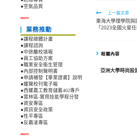
●空氣品質
Read
上一篇文章
more
東海大學理學院與
more
「2023全國火星
業務推動
articles
●課程總體計畫
●課程諮詢
●中途離校填報
相關內容
●員工協助方案
●職業安全衛生管理
亞洲大學時尚設計
●內部控制聲明書
●申請補發【畢業證書】說明
●螺聲校刊電子報
●西螺農工教育儲蓄402專戶
●雲林區-實用技能學程分發
●資安專區
●資訊安全政策
●性平專區
●反霸凌專區
more