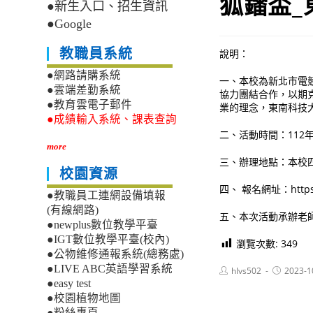
狐鐳盃
●新生入口、招生資訊
●Google
教職員系統
說明：
●網路請購系統
一、本校為新北市電
●雲端差勤系統
協力團結合作，以期
●教育雲電子郵件
業的理念，東南科技大學
●成績輸入系統、課表查詢
二、活動時間：112年
more
三、辦理地點：本校四
校園資源
四、 報名網址：https://
●教職員工連網設備填報
(有線網路)
五、本次活動承辦老師信箱：
●newplus數位教學平臺
●IGT數位教學平臺(校內)
瀏覽次數:
349
●公物維修通報系統(總務處)
●LIVE ABC英語學習系統
Post
Post
hlvs502
2023-1
author:
published:
●easy test
●校園植物地圖
●粉絲專頁