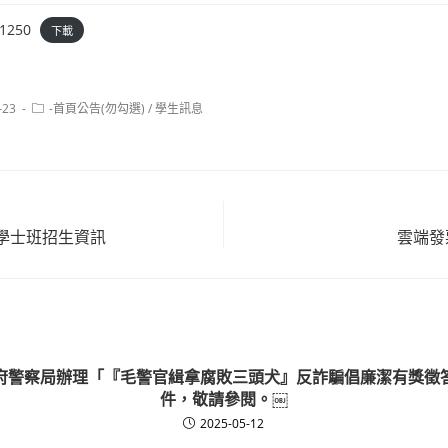
1250
下載
Post
-23
-首頁公告(勿勾選)
/
學生訊息
category:
學士班招生資訊
雲端發
府警察局辦理「『毛警官緝拿腐敗三頭犬』反詐騙倡廉潔有獎徵
件，敬請參閱。￼
2025-05-12