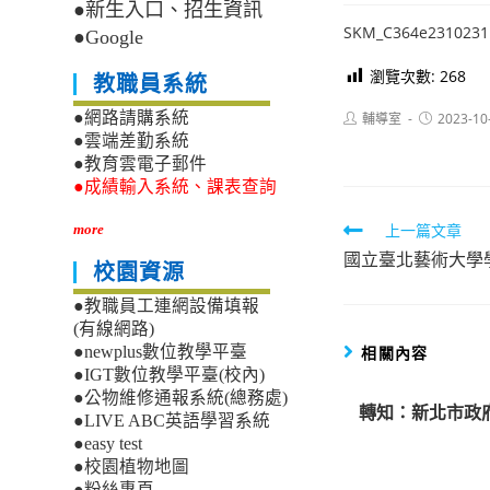
●新生入口、招生資訊
SKM_C364e2310231
●Google
瀏覽次數:
268
教職員系統
Post
Post
●網路請購系統
輔導室
2023-10
author:
published:
●雲端差勤系統
●教育雲電子郵件
●成績輸入系統、課表查詢
Read
上一篇文章
more
國立臺北藝術大學
more
校園資源
articles
●教職員工連網設備填報
(有線網路)
相關內容
●newplus數位教學平臺
●IGT數位教學平臺(校內)
●公物維修通報系統(總務處)
轉知：新北市政
●LIVE ABC英語學習系統
●easy test
●校園植物地圖
●粉絲專頁