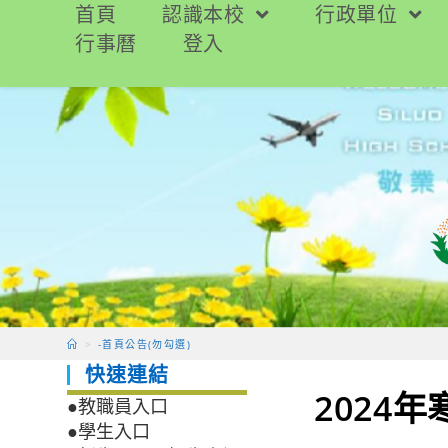
跳
首頁
認識本校
行政單位
轉
行事曆
登入
至
主
要
內
容
>
-首頁公告(勿勾選)
快速連結
2024
●教職員入口
●學生入口