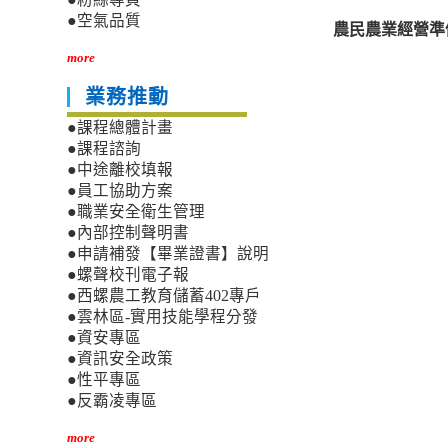
●空氣品質
農民農業經營準
more
業務推動
●課程總體計畫
●課程諮詢
●中途離校填報
●員工協助方案
●職業安全衛生管理
●內部控制聲明書
●申請補發【畢業證書】說明
●螺聲校刊電子報
●西螺農工教育儲蓄402專戶
●雲林區-實用技能學程分發
●資安專區
●資訊安全政策
●性平專區
●反霸凌專區
more