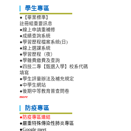
學生專區
●【畢業標準】
註冊組重要訊息
●線上申請重補修
●成績查詢系統
●學習歷程檔案系統(日)
●線上選課系統
●學習歷程（夜）
●學雜費繳費及查詢
●四技二專【甄選入學】校系代碼
填寫
●學生評量辦法及補充規定
●中學生網站
●後期中等教育普查問卷
more
防疫專區
●防疫專區連結
●嚴重特殊傳染性肺炎專區
●Google meet