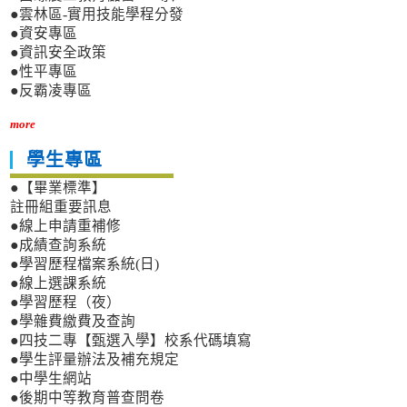
●雲林區-實用技能學程分發
●資安專區
●資訊安全政策
●性平專區
●反霸凌專區
more
學生專區
●【畢業標準】
註冊組重要訊息
●線上申請重補修
●成績查詢系統
●學習歷程檔案系統(日)
●線上選課系統
●學習歷程（夜）
●學雜費繳費及查詢
●四技二專【甄選入學】校系代碼填寫
●學生評量辦法及補充規定
●中學生網站
●後期中等教育普查問卷