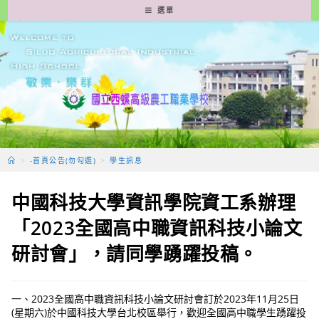
跳
選單
轉
至
主
要
內
容
>
-首頁公告(勿勾選)
>
學生訊息
中國科技大學資訊學院資工系辦理
「2023全國高中職資訊科技小論文
研討會」，請同學踴躍投稿。
一、2023全國高中職資訊科技小論文研討會訂於2023年11月25日
(星期六)於中國科技大學台北校區舉行，歡迎全國高中職學生踴躍投