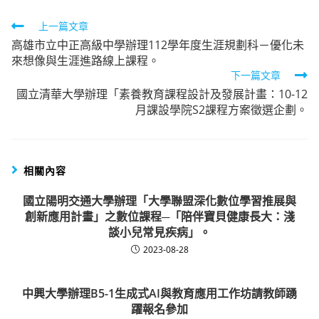
Read
上一篇文章
高雄市立中正高級中學辦理112學年度生涯規劃科－優化未
more
來想像與生涯進路線上課程。
articles
下一篇文章
國立清華大學辦理「素養教育課程設計及發展計畫：10-12
月課設學院S2課程方案徵選企劃。
相關內容
國立陽明交通大學辦理「大學聯盟深化數位學習推展與
創新應用計畫」之數位課程─「陪伴寶貝健康長大：淺
談小兒常見疾病」。
2023-08-28
中興大學辦理B5-1生成式AI與教育應用工作坊請教師踴
躍報名參加