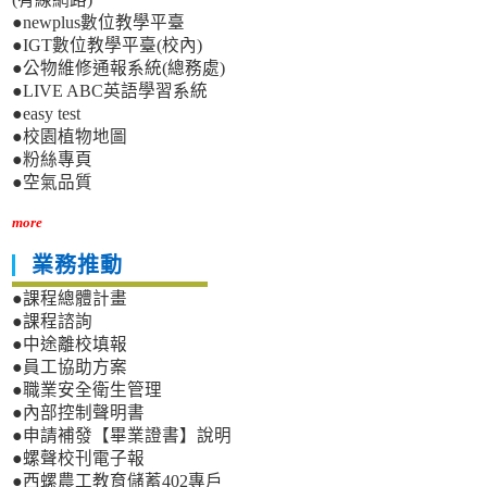
●newplus數位教學平臺
●IGT數位教學平臺(校內)
●公物維修通報系統(總務處)
●LIVE ABC英語學習系統
●easy test
●校園植物地圖
●粉絲專頁
●空氣品質
more
業務推動
●課程總體計畫
●課程諮詢
●中途離校填報
●員工協助方案
●職業安全衛生管理
●內部控制聲明書
●申請補發【畢業證書】說明
●螺聲校刊電子報
●西螺農工教育儲蓄402專戶