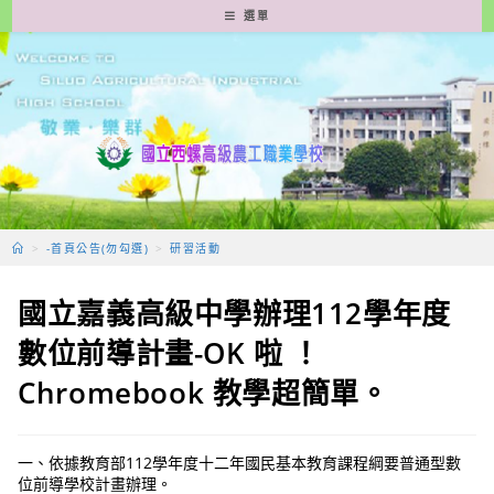
跳
選單
轉
至
主
要
內
容
>
-首頁公告(勿勾選)
>
研習活動
國立嘉義高級中學辦理112學年度
數位前導計畫-OK 啦 ！
Chromebook 教學超簡單。
一、依據教育部112學年度十二年國民基本教育課程綱要普通型數
位前導學校計畫辦理。