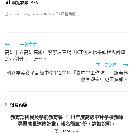
瀏覽次數:
366
Post
Post
Post
hlvs203
2023-10-19
研習活動
author:
published:
category:
Read
上一篇文章
高雄市立高雄高級中學辦理三場「ICT融入化學課程與評量
more
之示例分享」研習。
articles
下一篇文章
國立嘉義女子高級中學112學年「臺中學工作坊」－跟著林
獻堂遊臺中更正資訊。
相關內容
教育部國民及學前教育署「111年度高級中等學校教師
專業成長進修計畫」報名簡章1份，詳如說明。
2022-05-02