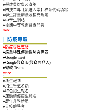
●學雜費繳費及查詢
●四技二專【甄選入學】校系代碼填寫
●學生評量辦法及補充規定
●中學生網站
●後期中等教育普查問卷
more
防疫專區
●防疫專區連結
●嚴重特殊傳染性肺炎專區
●Google meet
●Google教育版(教育雲登入)
●微軟 Teams
新生專區
more
●新生報到
●招生管道名額
●特色招生報名
●運動績優招生報名
●歷年升學榜單
●日校轉學考