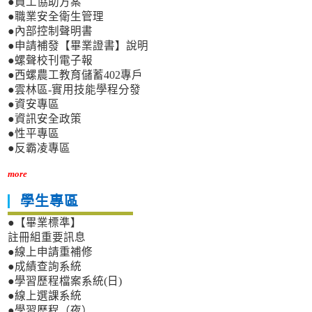
●員工協助方案
●職業安全衛生管理
●內部控制聲明書
●申請補發【畢業證書】說明
●螺聲校刊電子報
●西螺農工教育儲蓄402專戶
●雲林區-實用技能學程分發
●資安專區
●資訊安全政策
●性平專區
●反霸凌專區
more
學生專區
●【畢業標準】
註冊組重要訊息
●線上申請重補修
●成績查詢系統
●學習歷程檔案系統(日)
●線上選課系統
●學習歷程（夜）