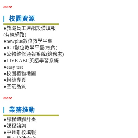
more
校園資源
●教職員工連網設備填報
(有線網路)
●newplus數位教學平臺
●IGT數位教學平臺(校內)
●公物維修通報系統(總務處)
●LIVE ABC英語學習系統
●easy test
●校園植物地圖
●粉絲專頁
●空氣品質
more
業務推動
●課程總體計畫
●課程諮詢
●中途離校填報