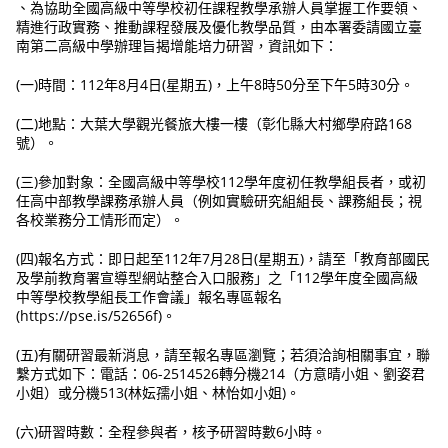
、為協助全國高級中等學校初任課程教學承辦人員掌握工作要領、
精進行政實務、推動課程發展及優化教學品質，由本署委請國立臺
南第二高級中學辦理旨揭增能培力研習，資訊如下：
(一)時間：112年8月4日(星期五)，上午8時50分至下午5時30分。
(二)地點：大葉大學觀光餐旅大樓一樓（彰化縣大村鄉學府路168
號）。
(三)參加對象：全國高級中等學校112學年度初任教學組長者，或初
任高中部教學課務承辦人員（例如實驗研究組組長、課務組長；視
各校業務分工情形而定）。
(四)報名方式：即日起至112年7月28日(星期五)，請至「教育部國民
及學前教育署宣導型網站整合入口服務」之「112學年度全國高級
中等學校教學組長工作會議」報名專區報名
(https://pse.is/52656f)。
(五)有關研習最新消息，請至報名專區瀏覽；若須洽詢相關事宜，聯
繫方式如下：電話：06-2514526轉分機214（方意晴小姐、劉姿君
小姐）或分機513(林妘孺小姐、林怡如小姐)。
(六)研習時數：全程參與者，核予研習時數6小時。