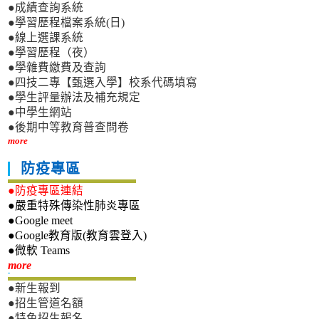
●成績查詢系統
●學習歷程檔案系統(日)
●線上選課系統
●學習歷程（夜）
●學雜費繳費及查詢
●四技二專【甄選入學】校系代碼填寫
●學生評量辦法及補充規定
●中學生網站
●後期中等教育普查問卷
more
防疫專區
●防疫專區連結
●嚴重特殊傳染性肺炎專區
●Google meet
●Google教育版(教育雲登入)
●微軟 Teams
新生專區
more
●新生報到
●招生管道名額
●特色招生報名