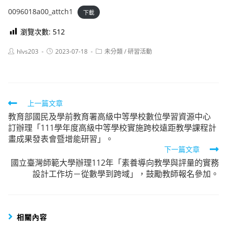
0096018a00_attch1
下載
瀏覽次數:
512
Post
Post
Post
hlvs203
2023-07-18
未分類
/
研習活動
author:
published:
category:
Read
上一篇文章
教育部國民及學前教育署高級中等學校數位學習資源中心
more
訂辦理「111學年度高級中等學校實施跨校遠距教學課程計
articles
畫成果發表會暨增能研習」。
下一篇文章
國立臺灣師範大學辦理112年「素養導向教學與評量的實務
設計工作坊－從數學到跨域」，鼓勵教師報名參加。
相關內容