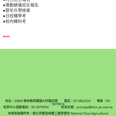
●運動績優招生報名
●歷年升學榜單
●日校轉學考
●校內轉科考
more
校址：64841雲林縣西螺鎮大同路四號 電話：05-5862024 傳真：05-
5879014
校安中心值勤電話：05-5879934 校長信箱：principal@hlvs.ylc.edu.tw
本網頁版權所有：國立西螺高級農工職業學校 National Siluo Agricultural