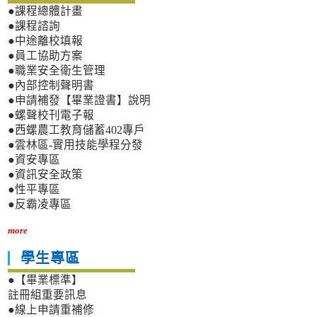
●課程總體計畫
●課程諮詢
●中途離校填報
●員工協助方案
●職業安全衛生管理
●內部控制聲明書
●申請補發【畢業證書】說明
●螺聲校刊電子報
●西螺農工教育儲蓄402專戶
●雲林區-實用技能學程分發
●資安專區
●資訊安全政策
●性平專區
●反霸凌專區
more
學生專區
●【畢業標準】
註冊組重要訊息
●線上申請重補修