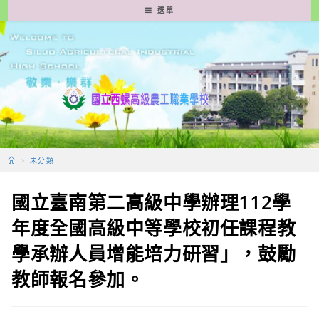
跳
選單
轉
至
主
要
內
容
>
未分類
國立臺南第二高級中學辦理112學
年度全國高級中等學校初任課程教
學承辦人員增能培力研習」，鼓勵
教師報名參加。