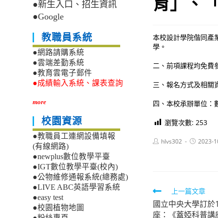
育」、
●新生入口、招生資訊
●Google
教職員系統
本校設計學院偕同產
學。
●網路請購系統
●雲端差勤系統
二、前項課程均免費
●教育雲電子郵件
●成績輸入系統、課表查詢
三、報名方式及相關
more
四、本校承辦單位：數位
校園資源
瀏覽次數:
253
●教職員工連網設備填報
Post
Post
hlvs302
2023-1
(有線網路)
author:
published:
●newplus數位教學平臺
●IGT數位教學平臺(校內)
●公物維修通報系統(總務處)
●LIVE ABC英語學習系統
Read
上一篇文章
●easy test
國立中央大學訂於1
more
●校園植物地圖
座：《蓋婭科普講
●粉絲專頁