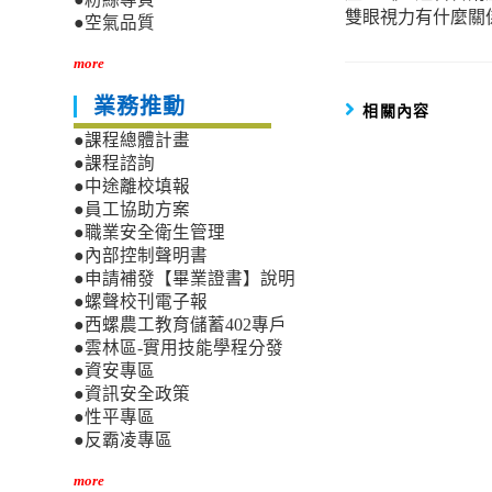
articles
雙眼視力有什麼關
●空氣品質
more
業務推動
相關內容
●課程總體計畫
●課程諮詢
●中途離校填報
●員工協助方案
●職業安全衛生管理
●內部控制聲明書
●申請補發【畢業證書】說明
●螺聲校刊電子報
●西螺農工教育儲蓄402專戶
●雲林區-實用技能學程分發
●資安專區
●資訊安全政策
●性平專區
●反霸凌專區
more