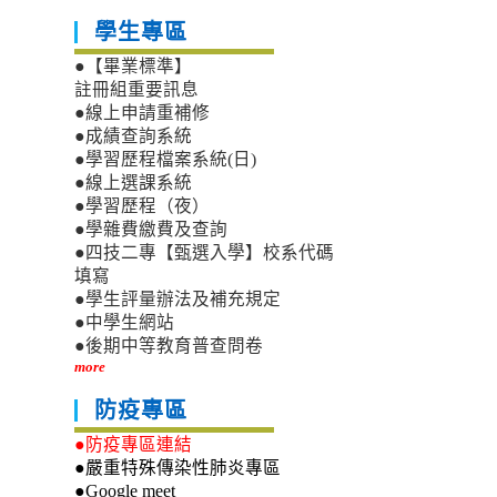
學生專區
●【畢業標準】
註冊組重要訊息
●線上申請重補修
●成績查詢系統
●學習歷程檔案系統(日)
●線上選課系統
●學習歷程（夜）
●學雜費繳費及查詢
●四技二專【甄選入學】校系代碼
填寫
●學生評量辦法及補充規定
●中學生網站
●後期中等教育普查問卷
more
防疫專區
●防疫專區連結
●嚴重特殊傳染性肺炎專區
●Google meet