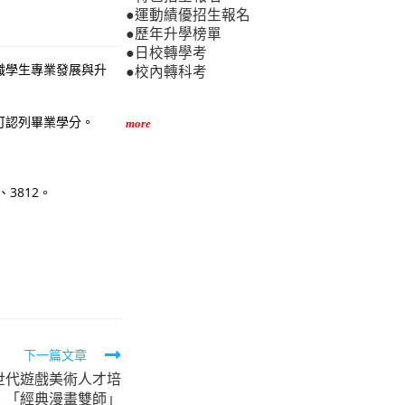
●運動績優招生報名
●歷年升學榜單
●日校轉學考
職學生專業發展與升
●校內轉科考
可認列畢業學分。
more
3812。
下一篇文章
世代遊戲美術人才培
、「經典漫畫雙師」