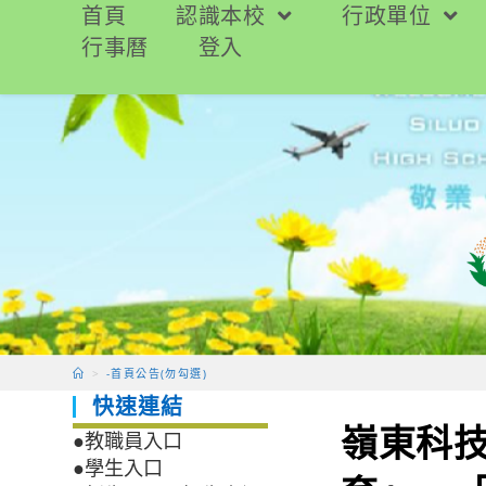
跳
首頁
認識本校
行政單位
轉
行事曆
登入
至
主
要
內
容
>
-首頁公告(勿勾選)
快速連結
嶺東科
●教職員入口
●學生入口