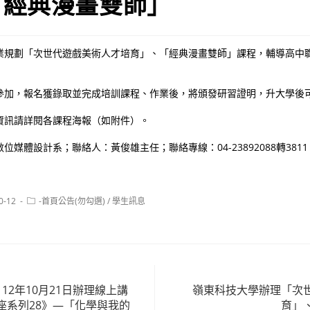
「經典漫畫雙師」
業規劃「次世代遊戲美術人才培育」、「經典漫畫雙師」課程，輔導高中
參加，報名獲錄取並完成培訓課程、作業後，將頒發研習證明，升大學後
資訊請詳閱各課程海報（如附件）。
媒體設計系；聯絡人：黃俊雄主任；聯絡專線：04-23892088轉3811、
Post
0-12
-首頁公告(勿勾選)
/
學生訊息
category:
12年10月21日辦理線上講
嶺東科技大學辦理「次
座系列28》—「化學與我的
育」