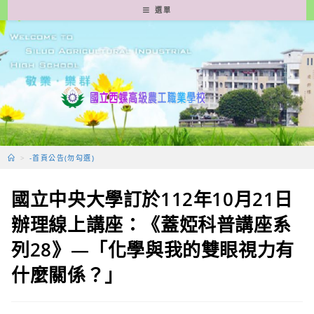
跳
選單
轉
至
主
要
內
容
>
-首頁公告(勿勾選)
國立中央大學訂於112年10月21日
辦理線上講座：《蓋婭科普講座系
列28》—「化學與我的雙眼視力有
什麼關係？」