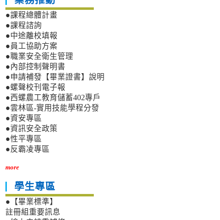
業務推動
●課程總體計畫
●課程諮詢
●中途離校填報
●員工協助方案
●職業安全衛生管理
●內部控制聲明書
●申請補發【畢業證書】說明
●螺聲校刊電子報
●西螺農工教育儲蓄402專戶
●雲林區-實用技能學程分發
●資安專區
●資訊安全政策
●性平專區
●反霸凌專區
more
學生專區
●【畢業標準】
註冊組重要訊息