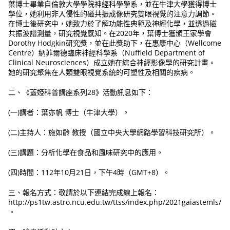
葉博士畢業自倫敦大學學院神經科學學系，並在牛津大學獲得博士
學位，她利用非入侵性的磁共振成像研究雙眼視覺的注意力調節。
在博士後研究中，她致力於了解功能性典範及神經化學，並透過磁
共振波譜測量，研究視覺感知。在2020年，葉博士獲頒王家學會
Dorothy Hodgkin研究獎，並在此獎助下，在惠康中心（Wellcome
Centre）納菲爾德臨床神經科學系（Nuffield Department of
Clinical Neurosciences）成立她在綜合神經影像學的研究計畫。
她的研究聚焦在人類雙眼視覺系統的可塑性及相關的疾病。
二、《蓋婭科普講座系列28》活動訊息如下：
(一)講者：葉亦帆 博士（牛津大學）。
(二)主持人：施如齡 教授（國立中央大學網路學習科技研究所）。
(三)講題：分析化學在食品和風味研究中的應用。
(四)時間：112年10月21日，下午4時（GMT+8）。
三、報名方式：敬請於以下連結完成線上報名：
http://ps1tw.astro.ncu.edu.tw/ttss/index.php/2021gaiastemls/
。