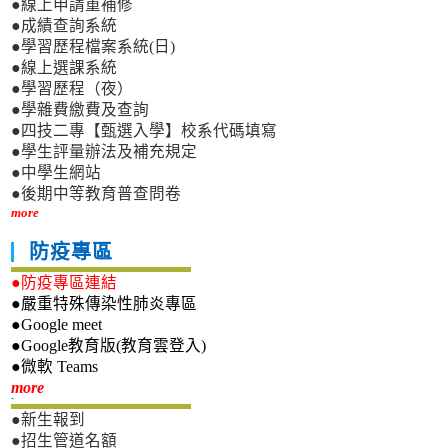
●線上申請重補修
●成績查詢系統
●學習歷程檔案系統(日)
●線上選課系統
●學習歷程（夜）
●學雜費繳費及查詢
●四技二專【甄選入學】校系代碼填寫
●學生評量辦法及補充規定
●中學生網站
●後期中等教育普查問卷
more
防疫專區
●防疫專區連結
●嚴重特殊傳染性肺炎專區
●Google meet
●Google教育版(教育雲登入)
●微軟 Teams
新生專區
more
●新生報到
●招生管道名額