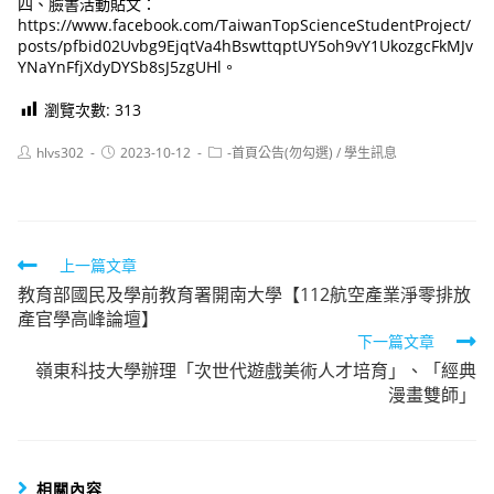
四、臉書活動貼文：
https://www.facebook.com/TaiwanTopScienceStudentProject/
posts/pfbid02Uvbg9EjqtVa4hBswttqptUY5oh9vY1UkozgcFkMJv
YNaYnFfjXdyDYSb8sJ5zgUHl。
瀏覽次數:
313
Post
Post
Post
hlvs302
2023-10-12
-首頁公告(勿勾選)
/
學生訊息
author:
published:
category:
Read
上一篇文章
教育部國民及學前教育署開南大學【112航空產業淨零排放
more
產官學高峰論壇】
articles
下一篇文章
嶺東科技大學辦理「次世代遊戲美術人才培育」、「經典
漫畫雙師」
相關內容