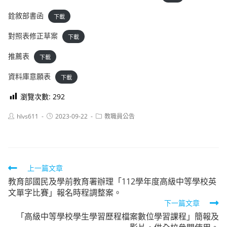
銓敘部書函
下載
對照表修正草案
下載
推薦表
下載
資料庫意願表
下載
瀏覽次數:
292
Post
Post
Post
hlvs611
2023-09-22
教職員公告
author:
published:
category:
Read
上一篇文章
教育部國民及學前教育署辦理「112學年度高級中等學校英
more
文單字比賽」報名時程調整案。
articles
下一篇文章
「高級中等學校學生學習歷程檔案數位學習課程」簡報及