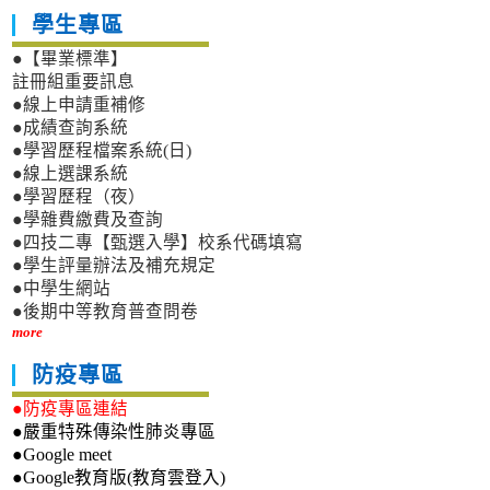
學生專區
●【畢業標準】
註冊組重要訊息
●線上申請重補修
●成績查詢系統
●學習歷程檔案系統(日)
●線上選課系統
●學習歷程（夜）
●學雜費繳費及查詢
●四技二專【甄選入學】校系代碼填寫
●學生評量辦法及補充規定
●中學生網站
●後期中等教育普查問卷
more
防疫專區
●防疫專區連結
●嚴重特殊傳染性肺炎專區
●Google meet
●Google教育版(教育雲登入)