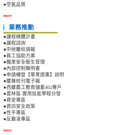
●空氣品質
more
業務推動
●課程總體計畫
●課程諮詢
●中途離校填報
●員工協助方案
●職業安全衛生管理
●內部控制聲明書
●申請補發【畢業證書】說明
●螺聲校刊電子報
●西螺農工教育儲蓄402專戶
●雲林區-實用技能學程分發
●資安專區
●資訊安全政策
●性平專區
●反霸凌專區
more