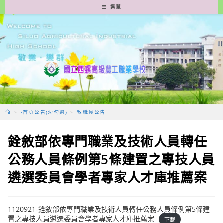
跳
選單
轉
至
主
要
內
容
>
-首頁公告(勿勾選)
>
教職員公告
銓敘部依專門職業及技術人員轉任
公務人員條例第5條建置之專技人員
遴選委員會學者專家人才庫推薦案
1120921-銓敘部依專門職業及技術人員轉任公務人員條例第5條建
置之專技人員遴選委員會學者專家人才庫推薦案
下載