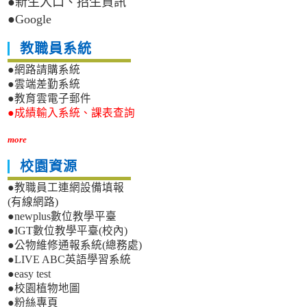
●新生入口、招生資訊
●Google
教職員系統
●網路請購系統
●雲端差勤系統
●教育雲電子郵件
●成績輸入系統、課表查詢
more
校園資源
●教職員工連網設備填報
(有線網路)
●newplus數位教學平臺
●IGT數位教學平臺(校內)
●公物維修通報系統(總務處)
●LIVE ABC英語學習系統
●easy test
●校園植物地圖
●粉絲專頁