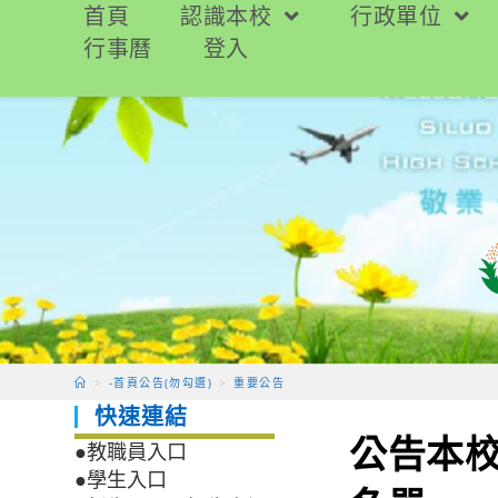
跳
首頁
認識本校
行政單位
轉
行事曆
登入
至
主
要
內
容
>
-首頁公告(勿勾選)
>
重要公告
快速連結
公告本校
●教職員入口
●學生入口