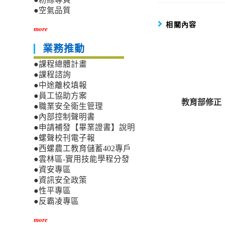
●空氣品質
相關內容
more
業務推動
●課程總體計畫
●課程諮詢
●中途離校填報
●員工協助方案
教育部修正
●職業安全衛生管理
●內部控制聲明書
●申請補發【畢業證書】說明
●螺聲校刊電子報
●西螺農工教育儲蓄402專戶
●雲林區-實用技能學程分發
●資安專區
●資訊安全政策
●性平專區
●反霸凌專區
more