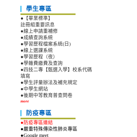
學生專區
●【畢業標準】
註冊組重要訊息
●線上申請重補修
●成績查詢系統
●學習歷程檔案系統(日)
●線上選課系統
●學習歷程（夜）
●學雜費繳費及查詢
●四技二專【甄選入學】校系代碼
填寫
●學生評量辦法及補充規定
●中學生網站
●後期中等教育普查問卷
more
防疫專區
●防疫專區連結
●嚴重特殊傳染性肺炎專區
●Google meet