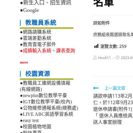
名單
●新生入口、招生資訊
●Google
教職員系統
詳如附件
●網路請購系統
庶務組長甄選錄取名
●雲端差勤系統
●教育雲電子郵件
瀏覽次數:
259
●成績輸入系統、課表查詢
Post
Post
hlvs611
2023-0
author:
published:
more
校園資源
●教職員工連網設備填報
Read
上一篇文章
(有線網路)
請欲申請113年2
●newplus數位教學平臺
more
仁，於112年9月
●IGT數位教學平臺(校內)
articles
●公物維修通報系統(總務處)
退休申請書(附件1)
●LIVE ABC英語學習系統
「 退休人員應檢具
●easy test
送人事室辦理
●校園植物地圖
●粉絲專頁