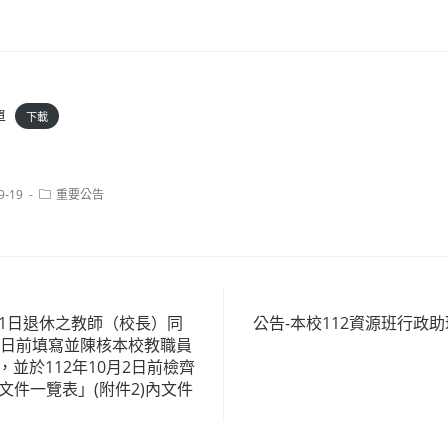
單
下載
Post
9-19
重要公告
category:
月1日退休之教師（校長）同
公告-本校112資源班行政
23日前填寫並陳核本校教職員
，並於112年10月2日前檢齊
文件一覽表」(附件2)內文件