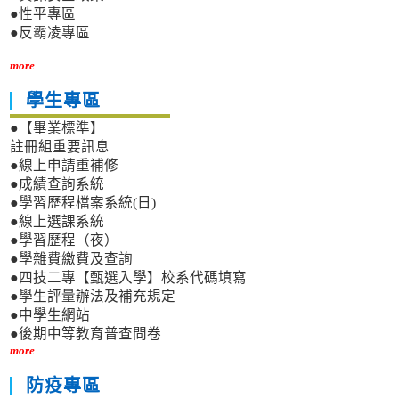
●性平專區
●反霸凌專區
more
學生專區
●【畢業標準】
註冊組重要訊息
●線上申請重補修
●成績查詢系統
●學習歷程檔案系統(日)
●線上選課系統
●學習歷程（夜）
●學雜費繳費及查詢
●四技二專【甄選入學】校系代碼填寫
●學生評量辦法及補充規定
●中學生網站
●後期中等教育普查問卷
more
防疫專區