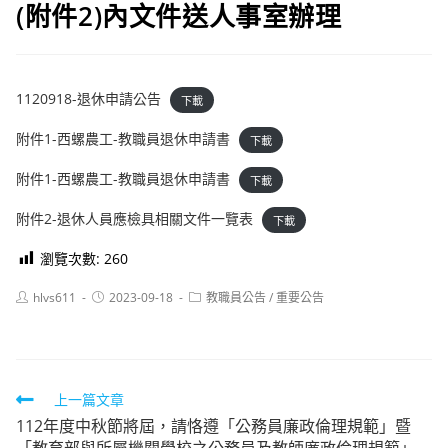
(附件2)內文件送人事室辦理
1120918-退休申請公告
下載
附件1-西螺農工-教職員退休申請書
下載
附件1-西螺農工-教職員退休申請書
下載
附件2-退休人員應檢具相關文件一覽表
下載
瀏覽次數:
260
Post
Post
Post
hlvs611
2023-09-18
教職員公告
/
重要公告
author:
published:
category:
Read
上一篇文章
112年度中秋節將屆，請恪遵「公務員廉政倫理規範」暨
more