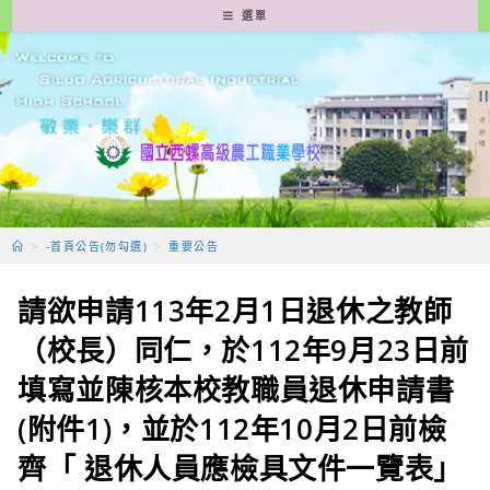
跳
選單
轉
至
主
要
內
容
>
-首頁公告(勿勾選)
>
重要公告
請欲申請113年2月1日退休之教師
（校長）同仁，於112年9月23日前
填寫並陳核本校教職員退休申請書
(附件1)，並於112年10月2日前檢
齊「 退休人員應檢具文件一覽表」