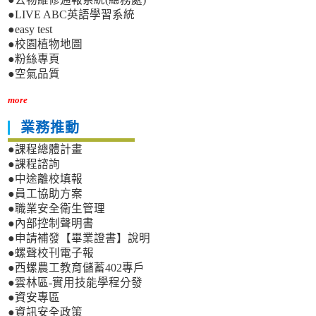
●LIVE ABC英語學習系統
●easy test
●校園植物地圖
●粉絲專頁
●空氣品質
more
業務推動
●課程總體計畫
●課程諮詢
●中途離校填報
●員工協助方案
●職業安全衛生管理
●內部控制聲明書
●申請補發【畢業證書】說明
●螺聲校刊電子報
●西螺農工教育儲蓄402專戶
●雲林區-實用技能學程分發
●資安專區
●資訊安全政策