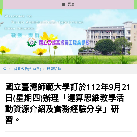
跳
選單
轉
至
主
要
內
容
>
-首頁公告(勿勾選)
>
研習活動
國立臺灣師範大學訂於112年9月21
日(星期四)辦理「運算思維教學活
動資源介紹及實務經驗分享」研
習。