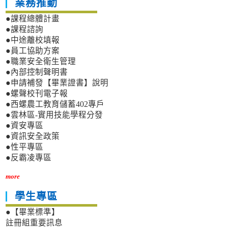
業務推動
●課程總體計畫
●課程諮詢
●中途離校填報
●員工協助方案
●職業安全衛生管理
●內部控制聲明書
●申請補發【畢業證書】說明
●螺聲校刊電子報
●西螺農工教育儲蓄402專戶
●雲林區-實用技能學程分發
●資安專區
●資訊安全政策
●性平專區
●反霸凌專區
more
學生專區
●【畢業標準】
註冊組重要訊息