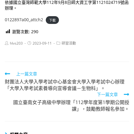
依據國立臺灣師範大學112年9月8日師大資工字第1121024719號函
辦理。
0122897a00_attch2
下載
瀏覽次數:
290
Post
Post
Post
hlvs203
2023-09-11
研習活動
author:
published:
category:
Read
上一篇文章
財團法人大學入學考試中心基金會大學入學考試中心辦理
more
「大學入學考試素養導向宣導會議－生物科」。
articles
下一篇文章
國立臺南女子高級中學辦理「112學年度第1學期公開授
課」，鼓勵教師報名參加。