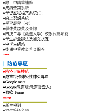
●線上申請重補修
●成績查詢系統
●學習歷程檔案系統(日)
●線上選課系統
●學習歷程（夜）
●學雜費繳費及查詢
●四技二專【甄選入學】校系代碼填寫
●學生評量辦法及補充規定
●中學生網站
●後期中等教育普查問卷
more
防疫專區
●防疫專區連結
●嚴重特殊傳染性肺炎專區
●Google meet
●Google教育版(教育雲登入)
●微軟 Teams
新生專區
more
●新生報到
●招生管道名額