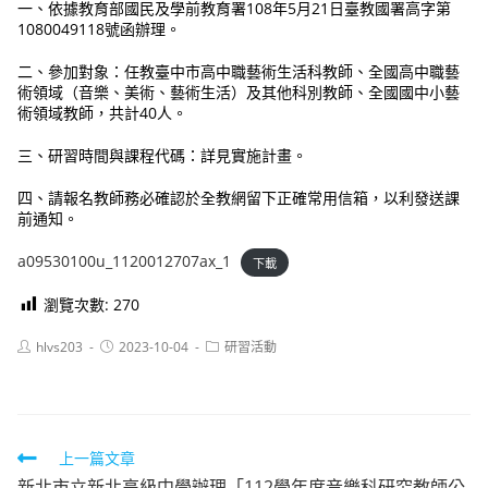
一、依據教育部國民及學前教育署108年5月21日臺教國署高字第
1080049118號函辦理。
二、參加對象：任教臺中市高中職藝術生活科教師、全國高中職藝
術領域（音樂、美術、藝術生活）及其他科別教師、全國國中小藝
術領域教師，共計40人。
三、研習時間與課程代碼：詳見實施計畫。
四、請報名教師務必確認於全教網留下正確常用信箱，以利發送課
前通知。
a09530100u_1120012707ax_1
下載
瀏覽次數:
270
Post
Post
Post
hlvs203
2023-10-04
研習活動
author:
published:
category:
Read
上一篇文章
新北市立新北高級中學辦理「112學年度音樂科研究教師公