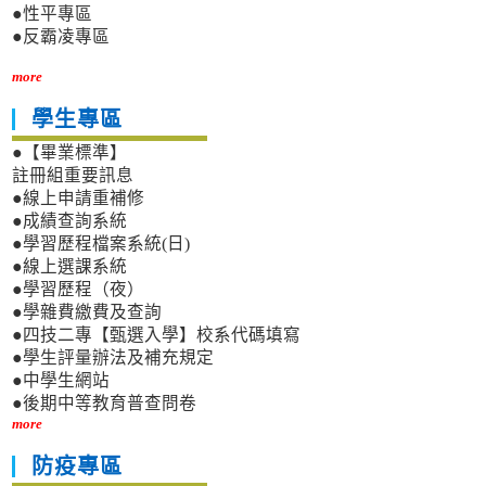
●性平專區
●反霸凌專區
more
學生專區
●【畢業標準】
註冊組重要訊息
●線上申請重補修
●成績查詢系統
●學習歷程檔案系統(日)
●線上選課系統
●學習歷程（夜）
●學雜費繳費及查詢
●四技二專【甄選入學】校系代碼填寫
●學生評量辦法及補充規定
●中學生網站
●後期中等教育普查問卷
more
防疫專區