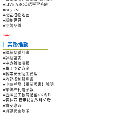
●LIVE ABC英語學習系統
●easy test
●校園植物地圖
●粉絲專頁
●空氣品質
more
業務推動
●課程總體計畫
●課程諮詢
●中途離校填報
●員工協助方案
●職業安全衛生管理
●內部控制聲明書
●申請補發【畢業證書】說明
●螺聲校刊電子報
●西螺農工教育儲蓄402專戶
●雲林區-實用技能學程分發
●資安專區
●資訊安全政策