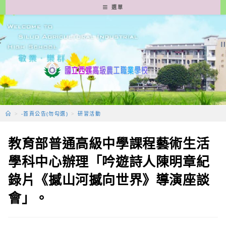
跳
選單
轉
至
主
要
內
容
>
-首頁公告(勿勾選)
>
研習活動
教育部普通高級中學課程藝術生活
學科中心辦理「吟遊詩人陳明章紀
錄片《撼山河撼向世界》導演座談
會」。