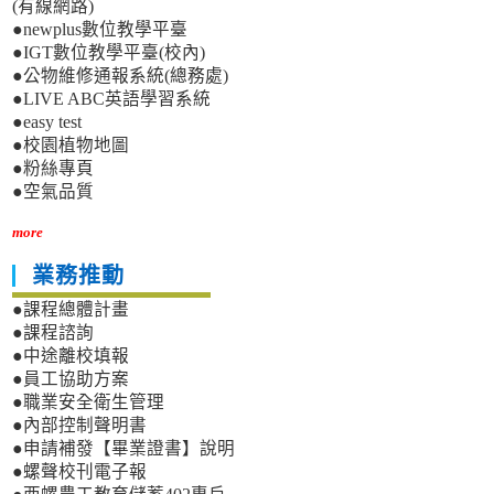
(有線網路)
●newplus數位教學平臺
●IGT數位教學平臺(校內)
●公物維修通報系統(總務處)
●LIVE ABC英語學習系統
●easy test
●校園植物地圖
●粉絲專頁
●空氣品質
more
業務推動
●課程總體計畫
●課程諮詢
●中途離校填報
●員工協助方案
●職業安全衛生管理
●內部控制聲明書
●申請補發【畢業證書】說明
●螺聲校刊電子報