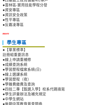
●西螺農工教育儲蓄402專戶
●雲林區-實用技能學程分發
●資安專區
●資訊安全政策
●性平專區
●反霸凌專區
more
學生專區
●【畢業標準】
註冊組重要訊息
●線上申請重補修
●成績查詢系統
●學習歷程檔案系統(日)
●線上選課系統
●學習歷程（夜）
●學雜費繳費及查詢
●四技二專【甄選入學】校系代碼填寫
●學生評量辦法及補充規定
●中學生網站
●後期中等教育普查問卷