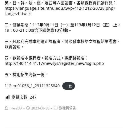
英、日、韓、法、德、及西等六國語言，各類課程資訊請詳見：
https://language.site.nthu.edu.tw/p/412-1212-20728.php?
Lang=zh-tw 。
二、修業期間：112年9月11日（一）至113年1月12日（五） 止，
19：00~21：00(含下課休息10分鐘)。
三、凡順利完成本期遠距課程者，將頒發本校語文課程結業證書，
以資證明。
四、欲報名本課程者，報名方式，採網路報名：
http://140.114.41.17/newsys/register_new/login.php
五、檢附招生海報一份。
112em01056_1_29111325840
下載
瀏覽次數:
247
Post
Post
Post
hlvs203
2023-08-30
教職員公告
author:
published:
category: