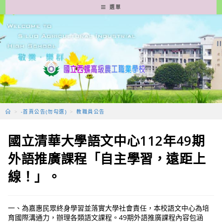
跳
選單
轉
至
主
要
內
容
>
-首頁公告(勿勾選)
>
教職員公告
國立清華大學語文中心112年49期
外語推廣課程「自主學習，遠距上
線！」。
一、為嘉惠民眾終身學習並落實大學社會責任，本校語文中心為培
育國際溝通力，辦理各類語文課程。49期外語推廣課程內容包涵