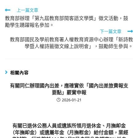
Read
上一篇文章
教育部辦理「第九屆教育部閩客語文學獎」徵文活動，鼓
more
勵學生踴躍報名參加。
articles
下一篇文章
教育部國民及學前教育署人權教育資源中心辦理「新詩教
學暨人權詩籤徵文線上說明會」，鼓勵師生參與。
相關內容
有關同仁辦理國內出差，應確實依「國內出差旅費報支
要點」覈實申報
2026-01-21
有關已退休公務人員或遺族所領月退休金、月撫卹金
（年撫卹金）或遺屬年金（月撫慰金）給付金額，業經