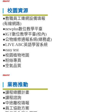
more
校園資源
●教職員工連網設備填報
(有線網路)
●newplus數位教學平臺
●IGT數位教學平臺(校內)
●公物維修通報系統(總務處)
●LIVE ABC英語學習系統
●easy test
●校園植物地圖
●粉絲專頁
●空氣品質
more
業務推動
●課程總體計畫
●課程諮詢
●中途離校填報
●員工協助方案