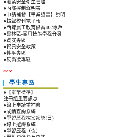
●職業安全衛生管理
●內部控制聲明書
●申請補發【畢業證書】說明
●螺聲校刊電子報
●西螺農工教育儲蓄402專戶
●雲林區-實用技能學程分發
●資安專區
●資訊安全政策
●性平專區
●反霸凌專區
more
學生專區
●【畢業標準】
註冊組重要訊息
●線上申請重補修
●成績查詢系統
●學習歷程檔案系統(日)
●線上選課系統
●學習歷程（夜）