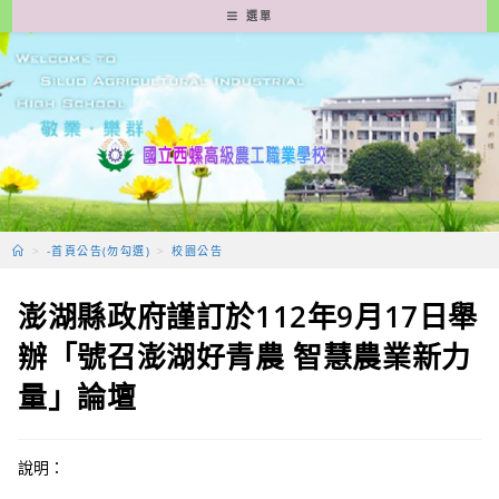
跳
選單
轉
至
主
要
內
容
>
-首頁公告(勿勾選)
>
校園公告
澎湖縣政府謹訂於112年9月17日舉
辦「號召澎湖好青農 智慧農業新力
量」論壇
說明：