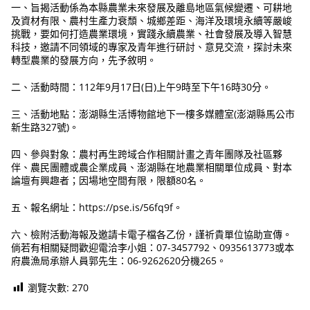
一、旨揭活動係為本縣農業未來發展及離島地區氣候變遷、可耕地
及資材有限、農村生產力衰頹、城鄉差距、海洋及環境永續等嚴峻
挑戰，要如何打造農業環境，實踐永續農業、社會發展及導入智慧
科技，邀請不同領域的專家及青年進行研討、意見交流，探討未來
轉型農業的發展方向，先予敘明。
二、活動時間：112年9月17日(日)上午9時至下午16時30分。
三、活動地點：澎湖縣生活博物館地下一樓多媒體室(澎湖縣馬公市
新生路327號)。
四、參與對象：農村再生跨域合作相關計畫之青年團隊及社區夥
伴、農民團體或農企業成員、澎湖縣在地農業相關單位成員、對本
論壇有興趣者；因場地空間有限，限額80名。
五、報名網址：https://pse.is/56fq9f。
六、檢附活動海報及邀請卡電子檔各乙份，謹祈貴單位協助宣傳。
倘若有相關疑問歡迎電洽李小姐：07-3457792、0935613773或本
府農漁局承辦人員郭先生：06-9262620分機265。
瀏覽次數:
270