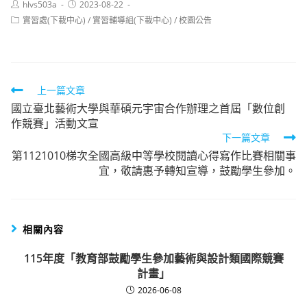
Post
Post
hlvs503a
2023-08-22
author:
published:
Post
實習處(下載中心)
/
實習輔導組(下載中心)
/
校園公告
category:
Read
上一篇文章
國立臺北藝術大學與華碩元宇宙合作辦理之首屆「數位創
more
作競賽」活動文宣
articles
下一篇文章
第1121010梯次全國高級中等學校閱讀心得寫作比賽相關事
宜，敬請惠予轉知宣導，鼓勵學生參加。
相關內容
115年度「教育部鼓勵學生參加藝術與設計類國際競賽
計畫」
2026-06-08