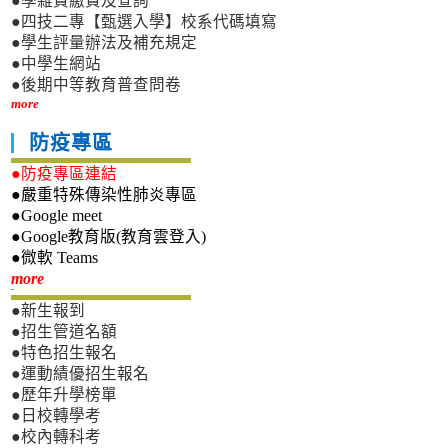
●學雜費繳費及查詢
●四技二專【甄選入學】校系代碼填寫
●學生評量辦法及補充規定
●中學生網站
●後期中等教育普查問卷
more
防疫專區
●防疫專區連結
●嚴重特殊傳染性肺炎專區
●Google meet
●Google教育版(教育雲登入)
●微軟 Teams
新生專區
more
●新生報到
●招生管道名額
●特色招生報名
●運動績優招生報名
●歷年升學榜單
●日校轉學考
●校內轉科考