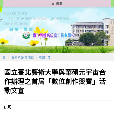
跳
選單
轉
至
主
要
內
容
>
-首頁公告(勿勾選)
>
校園公告
國立臺北藝術大學與華碩元宇宙合
作辦理之首屆「數位創作競賽」活
動文宣
說明：