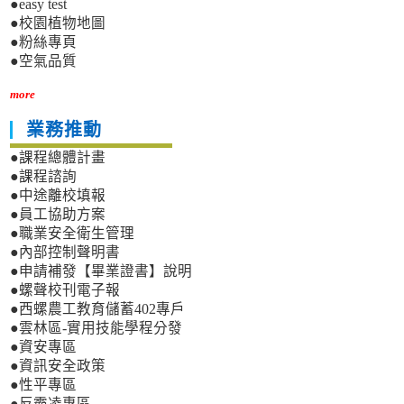
●easy test
●校園植物地圖
●粉絲專頁
●空氣品質
more
業務推動
●課程總體計畫
●課程諮詢
●中途離校填報
●員工協助方案
●職業安全衛生管理
●內部控制聲明書
●申請補發【畢業證書】說明
●螺聲校刊電子報
●西螺農工教育儲蓄402專戶
●雲林區-實用技能學程分發
●資安專區
●資訊安全政策
●性平專區
●反霸凌專區