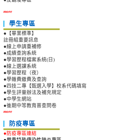
more
學生專區
●【畢業標準】
註冊組重要訊息
●線上申請重補修
●成績查詢系統
●學習歷程檔案系統(日)
●線上選課系統
●學習歷程（夜）
●學雜費繳費及查詢
●四技二專【甄選入學】校系代碼填寫
●學生評量辦法及補充規定
●中學生網站
●後期中等教育普查問卷
more
防疫專區
●防疫專區連結
●嚴重特殊傳染性肺炎專區