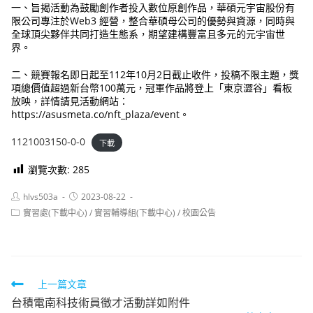
一、旨揭活動為鼓勵創作者投入數位原創作品，華碩元宇宙股份有
限公司專注於Web3 經營，整合華碩母公司的優勢與資源，同時與
全球頂尖夥伴共同打造生態系，期望建構豐富且多元的元宇宙世
界。
二、競賽報名即日起至112年10月2日截止收件，投稿不限主題，獎
項總價值超過新台幣100萬元，冠軍作品將登上「東京澀谷」看板
放映，詳情請見活動網站：
https://asusmeta.co/nft_plaza/event。
1121003150-0-0
下載
瀏覽次數:
285
Post
Post
hlvs503a
2023-08-22
author:
published:
Post
實習處(下載中心)
/
實習輔導組(下載中心)
/
校園公告
category:
Read
上一篇文章
台積電南科技術員徵才活動詳如附件
more