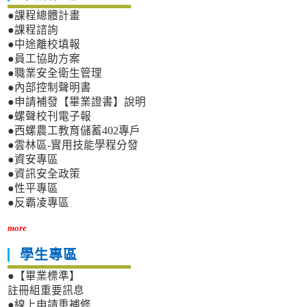
●課程總體計畫
●課程諮詢
●中途離校填報
●員工協助方案
●職業安全衛生管理
●內部控制聲明書
●申請補發【畢業證書】說明
●螺聲校刊電子報
●西螺農工教育儲蓄402專戶
●雲林區-實用技能學程分發
●資安專區
●資訊安全政策
●性平專區
●反霸凌專區
more
學生專區
●【畢業標準】
註冊組重要訊息
●線上申請重補修