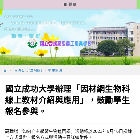
跳
選單
轉
至
主
要
內
容
>
-首頁公告(勿勾選)
>
學生訊息
國立成功大學辦理「因材網生物科
線上教材介紹與應用」，鼓勵學生
報名參與。
高職場「如何自主學習生物這門課」活動將於2023年9月16日採線
上方式舉辦，報名方式與活動主頁詳如附件。