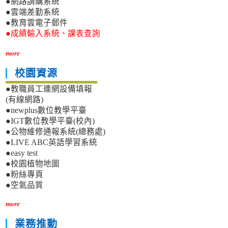
●網路請購系統
●雲端差勤系統
●教育雲電子郵件
●成績輸入系統、課表查詢
more
校園資源
●教職員工連網設備填報
(有線網路)
●newplus數位教學平臺
●IGT數位教學平臺(校內)
●公物維修通報系統(總務處)
●LIVE ABC英語學習系統
●easy test
●校園植物地圖
●粉絲專頁
●空氣品質
more
業務推動