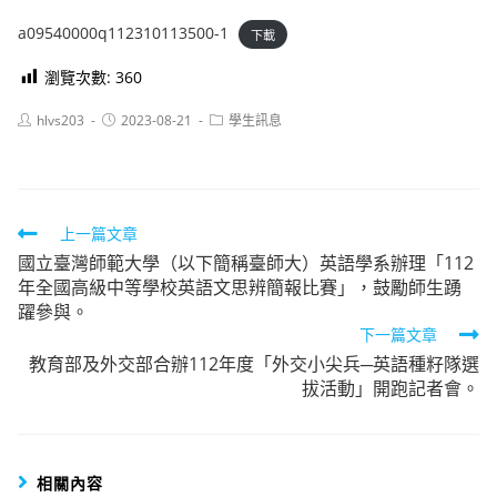
a09540000q112310113500-1
下載
瀏覽次數:
360
Post
Post
Post
hlvs203
2023-08-21
學生訊息
author:
published:
category:
Read
上一篇文章
國立臺灣師範大學（以下簡稱臺師大）英語學系辦理「112
more
年全國高級中等學校英語文思辨簡報比賽」，鼓勵師生踴
articles
躍參與。
下一篇文章
教育部及外交部合辦112年度「外交小尖兵─英語種籽隊選
拔活動」開跑記者會。
相關內容