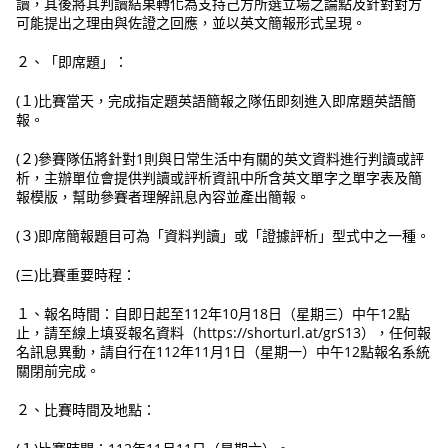
讀，其後將其判讀結果轉化為支持己方所選立場之論點及針對對方
可能提出之理由與佐證之回應，並以英文簡報形式呈現。
２、「即席題」：
(１)比賽當天，完成指定題英語簡報之隊伍即刻進入即席題英語簡
報。
(２)參賽隊伍將針對1則與日常生活中有關的英文資料進行判讀或評
析，主辦單位會提供判讀或評析資訊中所含英文單字之單字表及簡
報模版，幫助參賽者理解訊息內容並產出簡報。
(３)即席簡報題目可為「資料判讀」或「證據評析」型式中之一種。
(三)比賽重要時程：
１、報名時間：自即日起至112年10月18日（星期三）中午12點
止，請至線上填妥報名資料（https://shorturl.at/grS13），任何報
名訊息異動，請自行在112年11月1日（星期一）中午12點報名系統
關閉前完成。
２、比賽時間及地點：