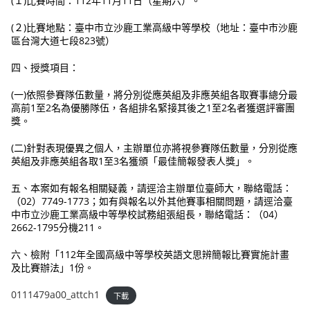
(１)比賽時間：112年11月11日（星期六）。
(２)比賽地點：臺中市立沙鹿工業高級中等學校（地址：臺中市沙鹿
區台灣大道七段823號）
四、授獎項目：
(一)依照參賽隊伍數量，將分別從應英組及非應英組各取賽事總分最
高前1至2名為優勝隊伍，各組排名緊接其後之1至2名者獲選評審團
獎。
(二)針對表現優異之個人，主辦單位亦將視參賽隊伍數量，分別從應
英組及非應英組各取1至3名獲頒「最佳簡報發表人獎」。
五、本案如有報名相關疑義，請逕洽主辦單位臺師大，聯絡電話：
（02）7749-1773；如有與報名以外其他賽事相關問題，請逕洽臺
中市立沙鹿工業高級中等學校試務組張組長，聯絡電話：（04）
2662-1795分機211。
六、檢附「112年全國高級中等學校英語文思辨簡報比賽實施計畫
及比賽辦法」1份。
0111479a00_attch1
下載