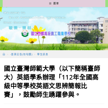
跳
選單
轉
至
主
要
內
容
>
-首頁公告(勿勾選)
>
學生訊息
國立臺灣師範大學（以下簡稱臺師
大）英語學系辦理「112年全國高
級中等學校英語文思辨簡報比
賽」，鼓勵師生踴躍參與。