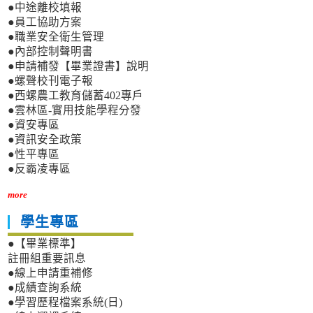
●中途離校填報
●員工協助方案
●職業安全衛生管理
●內部控制聲明書
●申請補發【畢業證書】說明
●螺聲校刊電子報
●西螺農工教育儲蓄402專戶
●雲林區-實用技能學程分發
●資安專區
●資訊安全政策
●性平專區
●反霸凌專區
more
學生專區
●【畢業標準】
註冊組重要訊息
●線上申請重補修
●成績查詢系統
●學習歷程檔案系統(日)