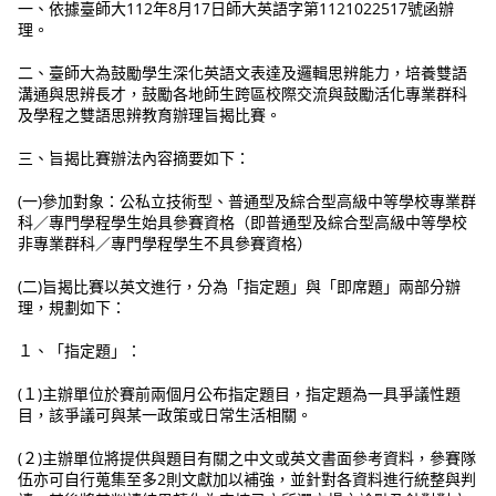
一、依據臺師大112年8月17日師大英語字第1121022517號函辦
理。
二、臺師大為鼓勵學生深化英語文表達及邏輯思辨能力，培養雙語
溝通與思辨長才，鼓勵各地師生跨區校際交流與鼓勵活化專業群科
及學程之雙語思辨教育辦理旨揭比賽。
三、旨揭比賽辦法內容摘要如下：
(一)參加對象：公私立技術型、普通型及綜合型高級中等學校專業群
科／專門學程學生始具參賽資格（即普通型及綜合型高級中等學校
非專業群科／專門學程學生不具參賽資格）
(二)旨揭比賽以英文進行，分為「指定題」與「即席題」兩部分辦
理，規劃如下：
１、「指定題」：
(１)主辦單位於賽前兩個月公布指定題目，指定題為一具爭議性題
目，該爭議可與某一政策或日常生活相關。
(２)主辦單位將提供與題目有關之中文或英文書面參考資料，參賽隊
伍亦可自行蒐集至多2則文獻加以補強，並針對各資料進行統整與判