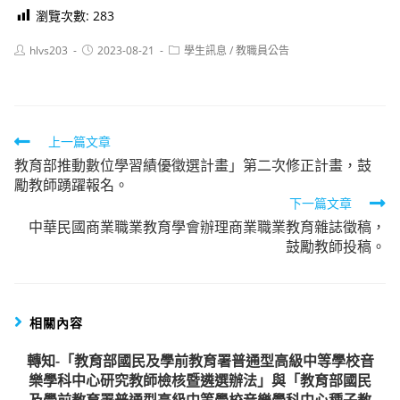
瀏覽次數:
283
Post
Post
Post
hlvs203
2023-08-21
學生訊息
/
教職員公告
author:
published:
category:
Read
上一篇文章
教育部推動數位學習績優徵選計畫」第二次修正計畫，鼓
more
勵教師踴躍報名。
articles
下一篇文章
中華民國商業職業教育學會辦理商業職業教育雜誌徵稿，
鼓勵教師投稿。
相關內容
轉知-「教育部國民及學前教育署普通型高級中等學校音
樂學科中心研究教師檢核暨遴選辦法」與「教育部國民