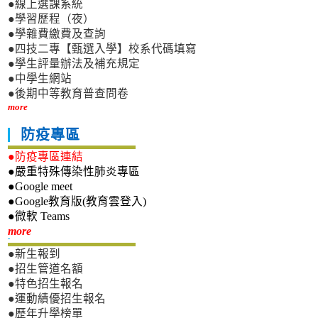
●線上選課系統
●學習歷程（夜）
●學雜費繳費及查詢
●四技二專【甄選入學】校系代碼填寫
●學生評量辦法及補充規定
●中學生網站
●後期中等教育普查問卷
more
防疫專區
●防疫專區連結
●嚴重特殊傳染性肺炎專區
●Google meet
●Google教育版(教育雲登入)
●微軟 Teams
新生專區
more
●新生報到
●招生管道名額
●特色招生報名
●運動績優招生報名
●歷年升學榜單