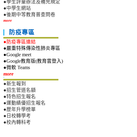
●學生評量辦法及補充規定
●中學生網站
●後期中等教育普查問卷
more
防疫專區
●防疫專區連結
●嚴重特殊傳染性肺炎專區
●Google meet
●Google教育版(教育雲登入)
●微軟 Teams
新生專區
more
●新生報到
●招生管道名額
●特色招生報名
●運動績優招生報名
●歷年升學榜單
●日校轉學考
●校內轉科考