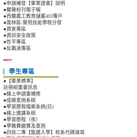
●申請補發【畢業證書】說明
●螺聲校刊電子報
●西螺農工教育儲蓄402專戶
●雲林區-實用技能學程分發
●資安專區
●資訊安全政策
●性平專區
●反霸凌專區
more
學生專區
●【畢業標準】
註冊組重要訊息
●線上申請重補修
●成績查詢系統
●學習歷程檔案系統(日)
●線上選課系統
●學習歷程（夜）
●學雜費繳費及查詢
●四技二專【甄選入學】校系代碼填寫