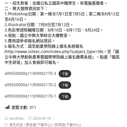
一、招生對象：全國公私立國高中職學生，有電腦基礎者。
二、興大營隊資訊如下：
1.Photoshop日期：第一梯次7月1日至7月5日；第二梯次8月12日
至8月16日。
2.Illustrator日期︰7月8日至7月12日。
3.色彩學證照輔導日期︰8月10日、8月17日、8月24日。
4.地點：國立中興大學綜合大樓教室。
5.費用請參卓報名網站資訊。
6.報名方式：請至創產學院線上報名系統報名
(http://www.siileec.com/index.php?subject_type=38)。至「國
立中興大學創新產業暨國際學院線上報名繳費系統」，點選「國高
中生研習」加入會員即可報名。
a09550000q11309002170-3
下載
a09550000q11309002170-2
下載
a09550000q11309002170-1
下載
瀏覽次數:
311
Post
Post
hlvs503a
2024-05-10
author:
published:
Post
學生訊息
/
實習處(下載中心)
/
就業組(下載中心)