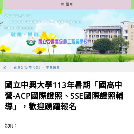
跳
選單
轉
至
主
要
內
容
>
-首頁公告(勿勾選)
>
學生訊息
國立中興大學113年暑期「國高中
營-ACP國際證照、SSE國際證照輔
導」，歡迎踴躍報名
說明：