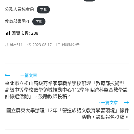
公務人員協會函
下載
教育部書函-1
下載
瀏覽次數:
288
Post
Post
Post
hlvs611
2023-08-17
教職員公告
author:
published:
category:
Read
上一篇文章
臺北市立松山高級商業家事職業學校辦理「教育部技術型
more
高級中等學校數學領域推動中心112學年度跨科整合教學設
articles
計徵選活動」，鼓勵教師投稿。
下一篇文章
國立屏東大學辦理112年「營造族語文教育學習環境」徵件
活動，鼓勵報名投稿。