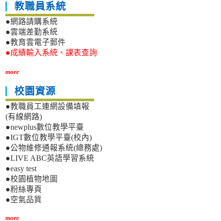
教職員系統
●網路請購系統
●雲端差勤系統
●教育雲電子郵件
●成績輸入系統、課表查詢
more
校園資源
●教職員工連網設備填報
(有線網路)
●newplus數位教學平臺
●IGT數位教學平臺(校內)
●公物維修通報系統(總務處)
●LIVE ABC英語學習系統
●easy test
●校園植物地圖
●粉絲專頁
●空氣品質
more