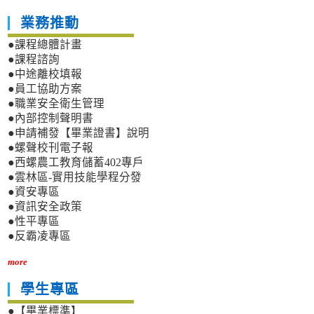
業務推動
●課程總體計畫
●課程諮詢
●中途離校填報
●員工協助方案
●職業安全衛生管理
●內部控制聲明書
●申請補發【畢業證書】說明
●螺聲校刊電子報
●西螺農工教育儲蓄402專戶
●雲林區-實用技能學程分發
●資安專區
●資訊安全政策
●性平專區
●反霸凌專區
more
學生專區
●【畢業標準】