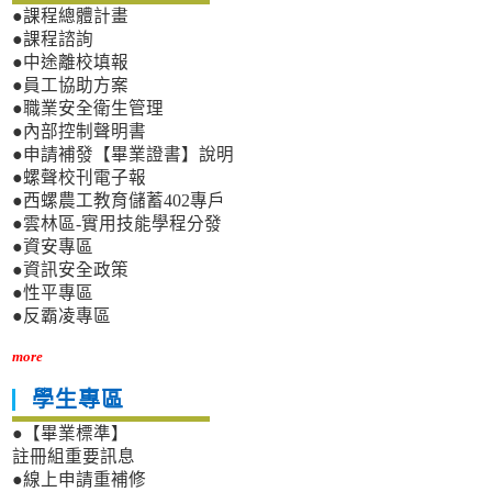
●課程總體計畫
●課程諮詢
●中途離校填報
●員工協助方案
●職業安全衛生管理
●內部控制聲明書
●申請補發【畢業證書】說明
●螺聲校刊電子報
●西螺農工教育儲蓄402專戶
●雲林區-實用技能學程分發
●資安專區
●資訊安全政策
●性平專區
●反霸凌專區
more
學生專區
●【畢業標準】
註冊組重要訊息
●線上申請重補修