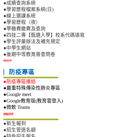
●成績查詢系統
●學習歷程檔案系統(日)
●線上選課系統
●學習歷程（夜）
●學雜費繳費及查詢
●四技二專【甄選入學】校系代碼填寫
●學生評量辦法及補充規定
●中學生網站
●後期中等教育普查問卷
more
防疫專區
●防疫專區連結
●嚴重特殊傳染性肺炎專區
●Google meet
●Google教育版(教育雲登入)
●微軟 Teams
新生專區
more
●新生報到
●招生管道名額
●特色招生報名