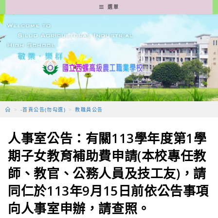
跳
選單
轉
至
主
要
內
容
>
-首頁公告(勿勾選)
>
教職員公告
人事室公告：有關113學年度第1學
期子女教育補助費申請(本校專任教
師、教官、公務人員及技工友)，請
同仁於113年9月15日前依公告事項
向人事室申辦，請查照。