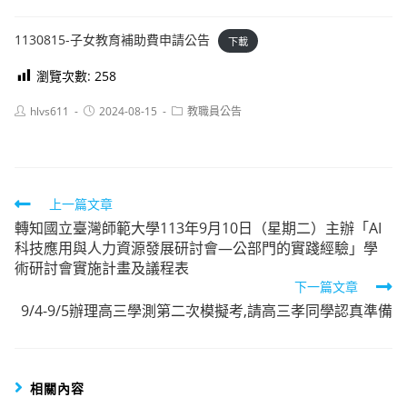
1130815-子女教育補助費申請公告
下載
瀏覽次數:
258
Post
Post
Post
hlvs611
2024-08-15
教職員公告
author:
published:
category:
Read
上一篇文章
轉知國立臺灣師範大學113年9月10日（星期二）主辦「AI
more
科技應用與人力資源發展研討會—公部門的實踐經驗」學
articles
術研討會實施計畫及議程表
下一篇文章
9/4-9/5辦理高三學測第二次模擬考,請高三孝同學認真準備
相關內容