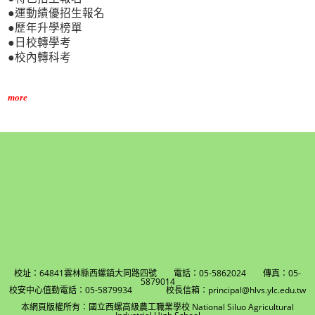
●運動績優招生報名
●歷年升學榜單
●日校轉學考
●校內轉科考
more
校址：64841雲林縣西螺鎮大同路四號 電話：05-5862024 傳真：05-
5879014
校安中心值勤電話：05-5879934 校長信箱：principal@hlvs.ylc.edu.tw
本網頁版權所有：國立西螺高級農工職業學校 National Siluo Agricultural