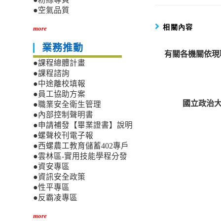
●空氣品質
相關內容
more
業務推動
有關各機關依現
●課程總體計畫
●課程諮詢
●中途離校填報
●員工協助方案
國立政治大
●職業安全衛生管理
●內部控制聲明書
●申請補發【畢業證書】說明
●螺聲校刊電子報
●西螺農工教育儲蓄402專戶
●雲林區-實用技能學程分發
●資安專區
●資訊安全政策
●性平專區
●反霸凌專區
more