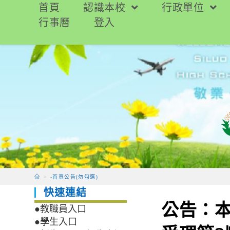
跳
首頁
認識本校
行政單位
轉
行事曆
登入
至
主
要
內
容
>
-首頁公告(勿勾選)
快速連結
公告：本
●教職員入口
●學生入口