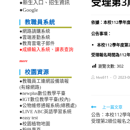
受理第3
●新生入口、招生資訊
●Google
教職員系統
依據：本校112學年
●網路請購系統
公告事項：
●雲端差勤系統
●教育雲電子郵件
本校112學年度
●成績輸入系統、課表查詢
受理報名時間為112年8
more
瀏覽次數:
302
校園資源
Post
Post
hlvs611
2023-0
●教職員工連網設備填報
author:
published:
(有線網路)
●newplus數位教學平臺
●IGT數位教學平臺(校內)
●公物維修通報系統(總務處)
Read
上一篇文章
●LIVE ABC英語學習系統
公告：本校112學
more
●easy test
受理第2順位報名
articles
●校園植物地圖
●粉絲專頁