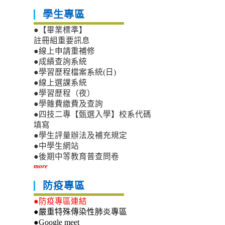
學生專區
●【畢業標準】
註冊組重要訊息
●線上申請重補修
●成績查詢系統
●學習歷程檔案系統(日)
●線上選課系統
●學習歷程（夜）
●學雜費繳費及查詢
●四技二專【甄選入學】校系代碼
填寫
●學生評量辦法及補充規定
●中學生網站
●後期中等教育普查問卷
more
防疫專區
●防疫專區連結
●嚴重特殊傳染性肺炎專區
●Google meet