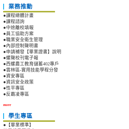
業務推動
●課程總體計畫
●課程諮詢
●中途離校填報
●員工協助方案
●職業安全衛生管理
●內部控制聲明書
●申請補發【畢業證書】說明
●螺聲校刊電子報
●西螺農工教育儲蓄402專戶
●雲林區-實用技能學程分發
●資安專區
●資訊安全政策
●性平專區
●反霸凌專區
more
學生專區
●【畢業標準】