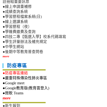
註冊組重要訊息
●線上申請重補修
●成績查詢系統
●學習歷程檔案系統(日)
●線上選課系統
●學習歷程（夜）
●學雜費繳費及查詢
●四技二專【甄選入學】校系代碼填寫
●學生評量辦法及補充規定
●中學生網站
●後期中等教育普查問卷
more
防疫專區
●防疫專區連結
●嚴重特殊傳染性肺炎專區
●Google meet
●Google教育版(教育雲登入)
●微軟 Teams
新生專區
more
●新生報到