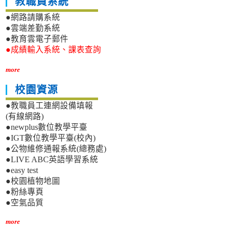
教職員系統
●網路請購系統
●雲端差勤系統
●教育雲電子郵件
●成績輸入系統、課表查詢
more
校園資源
●教職員工連網設備填報
(有線網路)
●newplus數位教學平臺
●IGT數位教學平臺(校內)
●公物維修通報系統(總務處)
●LIVE ABC英語學習系統
●easy test
●校園植物地圖
●粉絲專頁
●空氣品質
more