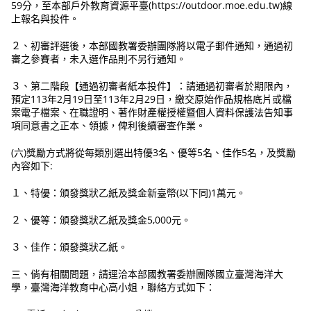
59分，至本部戶外教育資源平臺(https://outdoor.moe.edu.tw)線
上報名與投件。
２、初審評選後，本部國教署委辦團隊將以電子郵件通知，通過初
審之參賽者，未入選作品則不另行通知。
３、第二階段【通過初審者紙本投件】：請通過初審者於期限內，
預定113年2月19日至113年2月29日，繳交原始作品規格底片或檔
案電子檔案、在職證明、著作財產權授權暨個人資料保護法告知事
項同意書之正本、領據，俾利後續審查作業。
(六)獎勵方式將從每類別選出特優3名、優等5名、佳作5名，及獎勵
內容如下:
１、特優：頒發獎狀乙紙及獎金新臺幣(以下同)1萬元。
２、優等：頒發獎狀乙紙及獎金5,000元。
３、佳作：頒發獎狀乙紙。
三、倘有相關問題，請逕洽本部國教署委辦團隊國立臺灣海洋大
學，臺灣海洋教育中心高小姐，聯絡方式如下：