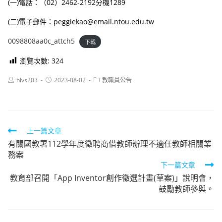
(一)電話：（02）2462-2192分機1289
(二)電子郵件：peggiekao@email.ntou.edu.tw
0098808aa0c_attch5
下載
瀏覽次數:
324
Post
Post
Post
hlvs203
2023-08-02
教職員公告
author:
published:
category:
Read
上一篇文章
有關國教署112學年度徵聘商借教師辦理不適任教師相關業
more
務案
articles
下一篇文章
教育部召開「App Inventor創作徵選計畫(草案)」說明會，
鼓勵教師參與。