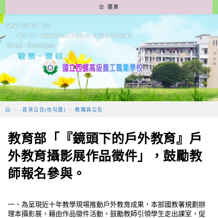
跳
選單
轉
至
主
要
內
容
>
-首頁公告(勿勾選)
>
教職員公告
教育部「『鏡頭下的戶外教育』戶
外教育攝影展作品徵件」，鼓勵教
師報名參與。
一、為呈現近十年教學現場推動戶外教育成果，本部國教署規劃辦
理本攝影展，藉由作品徵件活動，鼓勵教師引領學生走出課室，促