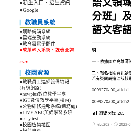
語文領
●新生入口、招生資訊
●Google
分班」及
教職員系統
語文客
●網路請購系統
●雲端差勤系統
●教育雲電子郵件
明：
●成績輸入系統、課表查詢
一、依據國立高雄師範大
more
校園資源
二、報名相關資訊請參考附件
若有疑問請進洽該校
●教職員工連網設備填報
(有線網路)
0099270a00_attch1
●newplus數位教學平臺
●IGT數位教學平臺(校內)
0099270a00_attch2
●公物維修通報系統(總務處)
●LIVE ABC英語學習系統
瀏覽次數:
265
●easy test
Post
Post
hlvs203
2023-0
●校園植物地圖
author:
published:
●粉絲專頁