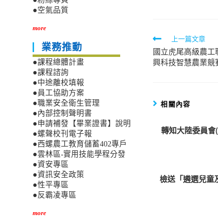
●空氣品質
more
Read
上一篇文章
業務推動
國立虎尾高級農工職
more
興科技智慧農業競
●課程總體計畫
articles
●課程諮詢
●中途離校填報
●員工協助方案
●職業安全衛生管理
相關內容
●內部控制聲明書
●申請補發【畢業證書】說明
轉知大陸委員會
●螺聲校刊電子報
●西螺農工教育儲蓄402專戶
●雲林區-實用技能學程分發
●資安專區
●資訊安全政策
檢送「遴選兒童
●性平專區
●反霸凌專區
more