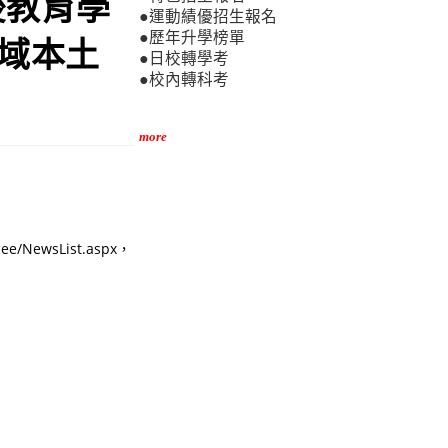
後教育學
●運動績優招生報名
●歷年升學榜單
領域本土
●日校轉學考
●校內轉科考
。
more
NewsList.aspx，