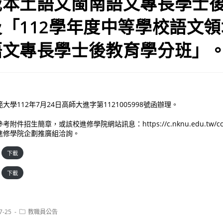
域本土語文閩南語文專長學士
「112學年度中等學校語文
語文專長學士後教育學分班」
學112年7月24日高師大進字第1121005998號函辦理。
招生簡章，或該校進修學院網站訊息：https://c.nknu.edu.tw/ccee/
進修學院企劃推廣組洽詢。
下載
下載
Post
7-25
教職員公告
category: