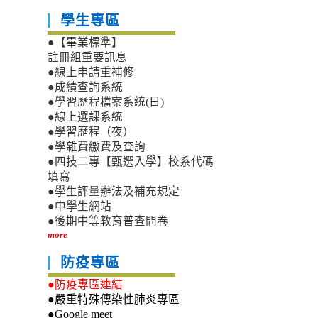
學生專區
●【畢業標準】
註冊組重要訊息
●線上申請重補修
●成績查詢系統
●學習歷程檔案系統(日)
●線上選課系統
●學習歷程（夜）
●學雜費繳費及查詢
●四技二專【甄選入學】校系代碼
填寫
●學生評量辦法及補充規定
●中學生網站
●後期中等教育普查問卷
more
防疫專區
●防疫專區連結
●嚴重特殊傳染性肺炎專區
●Google meet