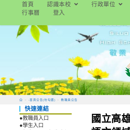
跳
首頁
認識本校
行政單位
轉
行事曆
登入
至
主
要
內
容
>
-首頁公告(勿勾選)
>
教職員公告
快速連結
國立高雄
●教職員入口
●學生入口