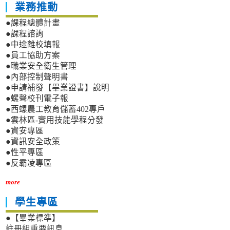
業務推動
●課程總體計畫
●課程諮詢
●中途離校填報
●員工協助方案
●職業安全衛生管理
●內部控制聲明書
●申請補發【畢業證書】說明
●螺聲校刊電子報
●西螺農工教育儲蓄402專戶
●雲林區-實用技能學程分發
●資安專區
●資訊安全政策
●性平專區
●反霸凌專區
more
學生專區
●【畢業標準】
註冊組重要訊息