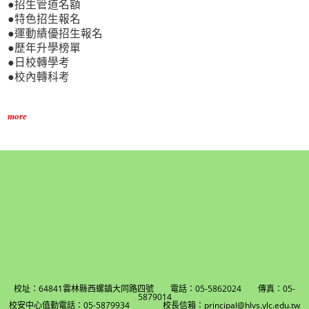
●招生管道名額
●特色招生報名
●運動績優招生報名
●歷年升學榜單
●日校轉學考
●校內轉科考
more
校址：64841雲林縣西螺鎮大同路四號 電話：05-5862024 傳真：05-
5879014
校安中心值勤電話：05-5879934 校長信箱：principal@hlvs.ylc.edu.tw