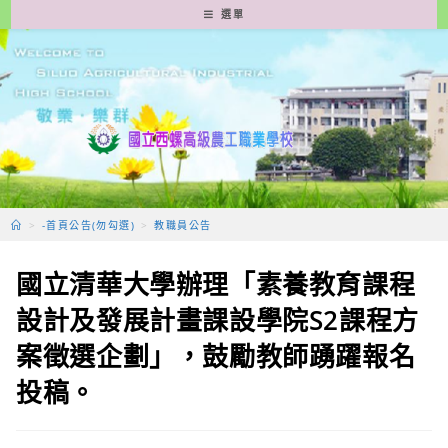
跳
選單
轉
至
主
要
內
容
>
-首頁公告(勿勾選)
>
教職員公告
國立清華大學辦理「素養教育課程
設計及發展計畫課設學院S2課程方
案徵選企劃」，鼓勵教師踴躍報名
投稿。