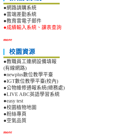
●網路請購系統
●雲端差勤系統
●教育雲電子郵件
●成績輸入系統、課表查詢
more
校園資源
●教職員工連網設備填報
(有線網路)
●newplus數位教學平臺
●IGT數位教學平臺(校內)
●公物維修通報系統(總務處)
●LIVE ABC英語學習系統
●easy test
●校園植物地圖
●粉絲專頁
●空氣品質
more