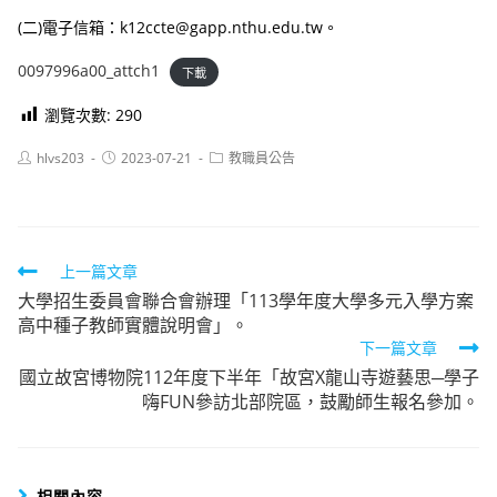
(二)電子信箱：k12ccte@gapp.nthu.edu.tw。
0097996a00_attch1
下載
瀏覽次數:
290
Post
Post
Post
hlvs203
2023-07-21
教職員公告
author:
published:
category:
Read
上一篇文章
大學招生委員會聯合會辦理「113學年度大學多元入學方案
more
高中種子教師實體說明會」。
articles
下一篇文章
國立故宮博物院112年度下半年「故宮X龍山寺遊藝思─學子
嗨FUN參訪北部院區，鼓勵師生報名參加。
相關內容