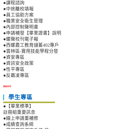
●課程諮詢
●中途離校填報
●員工協助方案
●職業安全衛生管理
●內部控制聲明書
●申請補發【畢業證書】說明
●螺聲校刊電子報
●西螺農工教育儲蓄402專戶
●雲林區-實用技能學程分發
●資安專區
●資訊安全政策
●性平專區
●反霸凌專區
more
學生專區
●【畢業標準】
註冊組重要訊息
●線上申請重補修
●成績查詢系統