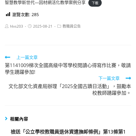
智慧教學新世代—因材網活化教學案例分享
下載
瀏覽次數:
285
Post
Post
Post
hlvs203
2025-08-21
教職員公告
author:
published:
category:
Read
上一篇文章
第1141009梯次全國高級中等學校閱讀心得寫作比賽，敬請
more
學生踴躍參加!
articles
下一篇文章
文化部文化資產局辦理「2025全國古蹟日活動」，鼓勵本
校教師踴躍參加。
相關內容
檢送「公立學校教職員退休資遣撫卹條例」第13條第1