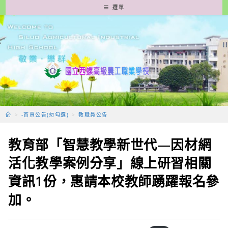
跳
選單
轉
至
主
要
內
容
>
-首頁公告(勿勾選)
>
教職員公告
教育部「智慧教學新世代—因材網
活化教學案例分享」線上研習相關
資訊1份，惠請本校教師踴躍報名參
加。