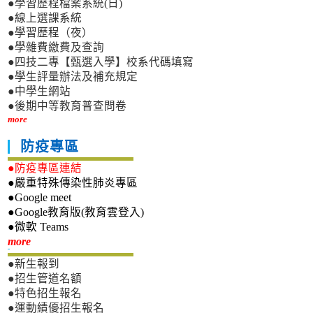
●學習歷程檔案系統(日)
●線上選課系統
●學習歷程（夜）
●學雜費繳費及查詢
●四技二專【甄選入學】校系代碼填寫
●學生評量辦法及補充規定
●中學生網站
●後期中等教育普查問卷
more
防疫專區
●防疫專區連結
●嚴重特殊傳染性肺炎專區
●Google meet
●Google教育版(教育雲登入)
●微軟 Teams
新生專區
more
●新生報到
●招生管道名額
●特色招生報名
●運動績優招生報名