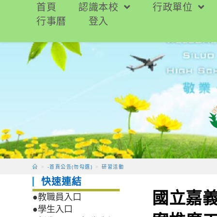
跳
首頁
認識本校
行政單位
轉
行事曆
登入
至
主
要
內
容
>
-首頁公告(勿勾選)
>
研習活動
快速連結
國立嘉
●教職員入口
●學生入口