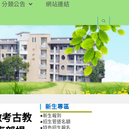
分類公告
網站連結
新生專區
微考古教
●新生報到
●招生管道名額
●特色招生報名