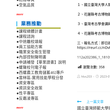
１、國立臺灣大學人
●空氣品質
２、花蓮縣考古博物
more
業務推動
３、臺灣考古學會講
●課程總體計畫
４、花蓮縣考古博物
●課程諮詢
●中途離校填報
三、報名方式：即日起
●員工協助方案
https://reurl.cc/nD
●職業安全衛生管理
112a202386_1_1810
●內部控制聲明書
●申請補發【畢業證書】說明
瀏覽次數:
358
●螺聲校刊電子報
●西螺農工教育儲蓄402專戶
Post
Post
hlvs203
2023-0
●雲林區-實用技能學程分發
author:
published:
●資安專區
●資訊安全政策
●性平專區
●反霸凌專區
Read
上一篇文章
國立臺灣師範大學
more
more