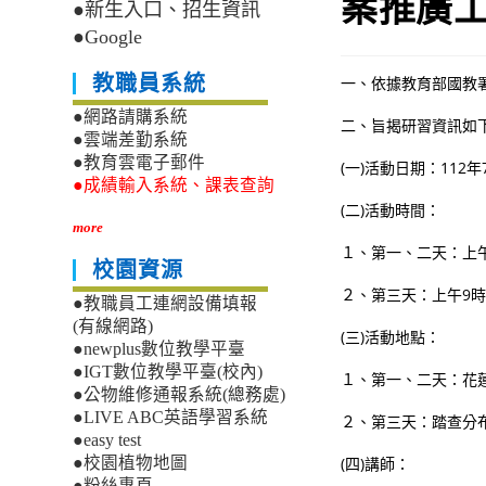
案推廣
●新生入口、招生資訊
●Google
教職員系統
一、依據教育部國教
●網路請購系統
二、旨揭研習資訊如
●雲端差勤系統
●教育雲電子郵件
(一)活動日期：112
●成績輸入系統、課表查詢
(二)活動時間：
more
１、第一、二天：上午1
校園資源
２、第三天：上午9時
●教職員工連網設備填報
(有線網路)
(三)活動地點：
●newplus數位教學平臺
●IGT數位教學平臺(校內)
１、第一、二天：花
●公物維修通報系統(總務處)
●LIVE ABC英語學習系統
２、第三天：踏查分
●easy test
(四)講師：
●校園植物地圖
●粉絲專頁