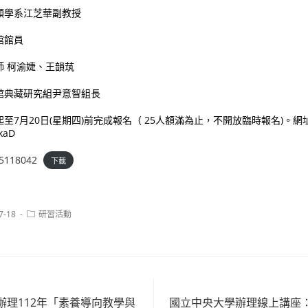
類學系江芝華副教授
館館員
師 柯渝婕、王韻茿
館典藏研究組尹意智組長
至7月20日(星期四)前完成報名（ 25人額滿為止，不開放臨時報名)。網
vkaD
5118042
下載
Post
7-18
研習活動
category:
辦理112年「素養導向教學與
國立中央大學辦理線上講座