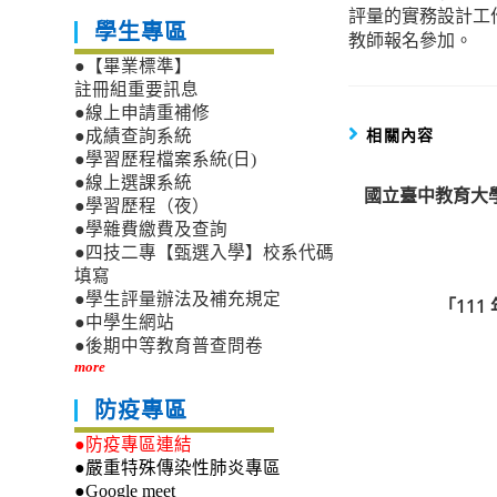
評量的實務設計工
articles
學生專區
教師報名參加。
●【畢業標準】
註冊組重要訊息
●線上申請重補修
相關內容
●成績查詢系統
●學習歷程檔案系統(日)
●線上選課系統
國立臺中教育大
●學習歷程（夜）
●學雜費繳費及查詢
●四技二專【甄選入學】校系代碼
填寫
●學生評量辦法及補充規定
「11
●中學生網站
●後期中等教育普查問卷
more
防疫專區
●防疫專區連結
●嚴重特殊傳染性肺炎專區
●Google meet