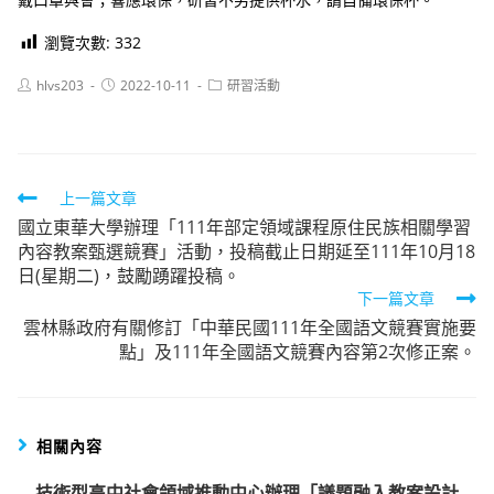
瀏覽次數:
332
Post
Post
Post
hlvs203
2022-10-11
研習活動
author:
published:
category:
Read
上一篇文章
國立東華大學辦理「111年部定領域課程原住民族相關學習
more
內容教案甄選競賽」活動，投稿截止日期延至111年10月18
articles
日(星期二)，鼓勵踴躍投稿。
下一篇文章
雲林縣政府有關修訂「中華民國111年全國語文競賽實施要
點」及111年全國語文競賽內容第2次修正案。
相關內容
技術型高中社會領域推動中心辦理「議題融入教案設計