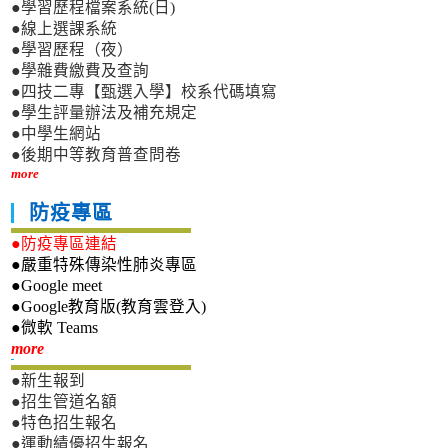
●學習歷程檔案系統(日)
●線上選課系統
●學習歷程（夜）
●學雜費繳費及查詢
●四技二專【甄選入學】校系代碼填寫
●學生評量辦法及補充規定
●中學生網站
●後期中等教育普查問卷
more
防疫專區
●防疫專區連結
●嚴重特殊傳染性肺炎專區
●Google meet
●Google教育版(教育雲登入)
●微軟 Teams
新生專區
more
●新生報到
●招生管道名額
●特色招生報名
●運動績優招生報名