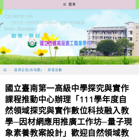
跳
選單
轉
至
主
要
內
容
>
-首頁公告(勿勾選)
>
研習活動
國立臺南第一高級中學探究與實作
課程推動中心辦理「111學年度自
然領域探究與實作數位科技融入教
學─因材網應用推廣工作坊─量子現
象素養教案設計」歡迎自然領域教