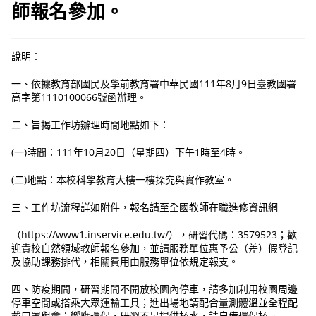
師報名參加。
說明：
一、依據教育部國民及學前教育署中華民國111年8月9日臺教國署
高字第1110100066號函辦理。
二、旨揭工作坊辦理時間地點如下：
(一)時間：111年10月20日（星期四）下午1時至4時。
(二)地點：本校科學教育大樓一樓探究與實作教室。
三、工作坊流程詳如附件，報名請至全國教師在職進修資訊網
（https://www1.inservice.edu.tw/），研習代碼：3579523；歡
迎貴校自然領域教師報名參加，並請服務單位惠予公（差）假登記
及協助課務排代，相關費用由服務單位依規定報支。
四、防疫期間，研習期間不開放校園內停車，請多加利用校園周邊
停車空間或搭乘大眾運輸工具；進出場地請配合量測體溫並全程配
戴口罩與會；響應環保，研習不另提供杯水，請自備環保杯。