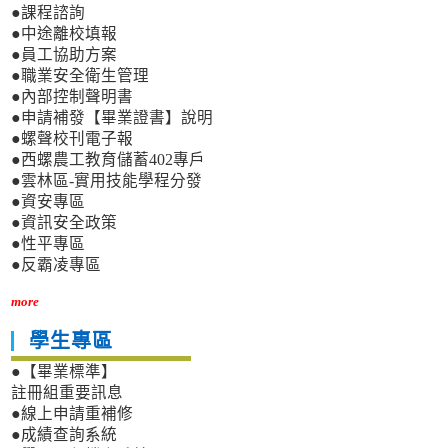
●課程諮詢
●中途離校填報
●員工協助方案
●職業安全衛生管理
●內部控制聲明書
●申請補發【畢業證書】說明
●螺聲校刊電子報
●西螺農工教育儲蓄402專戶
●雲林區-實用技能學程分發
●資安專區
●資訊安全政策
●性平專區
●反霸凌專區
more
學生專區
●【畢業標準】
註冊組重要訊息
●線上申請重補修
●成績查詢系統