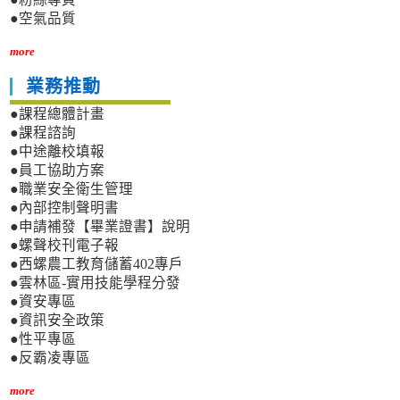
●空氣品質
more
業務推動
●課程總體計畫
●課程諮詢
●中途離校填報
●員工協助方案
●職業安全衛生管理
●內部控制聲明書
●申請補發【畢業證書】說明
●螺聲校刊電子報
●西螺農工教育儲蓄402專戶
●雲林區-實用技能學程分發
●資安專區
●資訊安全政策
●性平專區
●反霸凌專區
more