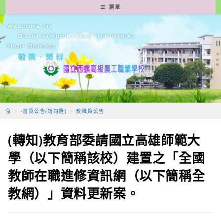
跳
選單
轉
至
主
要
內
容
>
-首頁公告(勿勾選)
>
教職員公告
(轉知)教育部委請國立高雄師範大
學（以下簡稱該校）建置之「全國
教師在職進修資訊網（以下簡稱全
教網）」資料更新案。