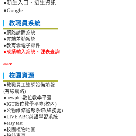
●新生入口、招生資訊
●Google
教職員系統
●網路請購系統
●雲端差勤系統
●教育雲電子郵件
●成績輸入系統、課表查詢
more
校園資源
●教職員工連網設備填報
(有線網路)
●newplus數位教學平臺
●IGT數位教學平臺(校內)
●公物維修通報系統(總務處)
●LIVE ABC英語學習系統
●easy test
●校園植物地圖
●粉絲專頁