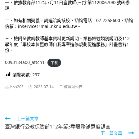
一、依據教育部112年7月11日臺教師(三)字第1120067082號函辦
理。
二、如有相關疑義，請逕洽詢該校，諮詢電話：07-7258600，諮詢
信箱：inservice@mail.nknu.edu.tw。
三、檢附全教網教師基本資料更新說明、業務帳號類別說明及112
學年度「學校本位暨教師自我專業進修規劃促進服務」計畫書各1
份。
0093184a00_attch1
下載
瀏覽次數:
297
Post
Post
Post
hlvs203
2023-07-14
教職員公告
author:
published:
category:
Read
上一篇文章
臺灣銀行公教保險部112年第3季服務滿意度調查
more
下一篇文章
articles