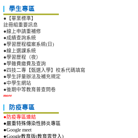
學生專區
●【畢業標準】
註冊組重要訊息
●線上申請重補修
●成績查詢系統
●學習歷程檔案系統(日)
●線上選課系統
●學習歷程（夜）
●學雜費繳費及查詢
●四技二專【甄選入學】校系代碼填寫
●學生評量辦法及補充規定
●中學生網站
●後期中等教育普查問卷
more
防疫專區
●防疫專區連結
●嚴重特殊傳染性肺炎專區
●Google meet
●Google教育版(教育雲登入)