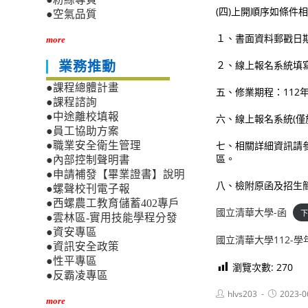
(四)上開順序如條件
●空氣品質
１、書面資料郵戳日
more
２、線上報名系統填
業務推動
●課程總體計畫
五、修業期程：112年
●課程諮詢
●中途離校填報
六、線上報名系統(僅於報名期
●員工協助方案
七、相關詳細資訊請
●職業安全衛生管理
區。
●內部控制聲明書
●申請補發【畢業證書】說明
八、檢附原函及招生簡章
●螺聲校刊電子報
●西螺農工教育儲蓄402專戶
國立清華大學-函
下
●雲林區-實用技能學程分發
●資安專區
國立清華大學112-
●資訊安全政策
●性平專區
瀏覽次數:
270
●反霸凌專區
Post
Post
hlvs203
2023-0
more
author:
published: