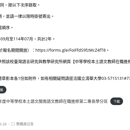
相同，按以下次序錄取。
期，並請一律以限時掛號寄出。
寫順序。
09月至114年07月，共計2年。
間開放）：https://forms.gle/FoiFfdS9fzMcZ4fT8。
參照該校臺灣語言研究與教學研究所網頁【中等學校本土語文教師在職進
影本各1份如附件，如有相關疑問請逕洽國立清華大學03-5715131#73
載
學年度中等學校本土語文閩南語文教師在職進修第二專長學分班
下載
Post
6-26
教職員公告
category: