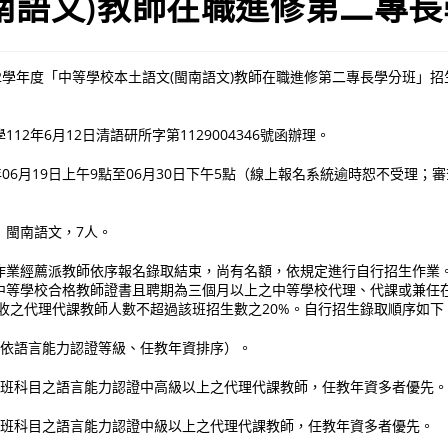
南語文)教師在職進修第二專
2學年度「中等學校本土語文(閩南語文)教師在職進修第二專長學分班」
12年6月12日清語研所字第1129004346號函辦理。
年06月19日上午9點至06月30日下午5點（線上報名系統逾時恕不受理；
：閩南語文，7人。
作業經薦派教師依序報名錄取結束，尚有名額，依規定進行自行招生作業
中等學校合格教師證書且聘期為三個月以上之中等學校代理、代課或兼任在
招收之代理代課教師人數不超過該班招生數之20%。自行招生錄取順序如下
並依語言能力認證等級、任教年資排序）。
學分班科目之語言能力認證中高級以上之代理代課教師，任教年資多者優先
學分班科目之語言能力認證中級以上之代理代課教師，任教年資多者優先。