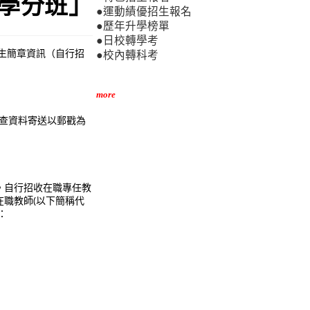
長學分班」
●運動績優招生報名
●歷年升學榜單
●日校轉學考
招生簡章資訊（自行招
●校內轉科考
more
審查資料寄送以郵戳為
。自行招收在職專任教
職教師(以下簡稱代
：
。