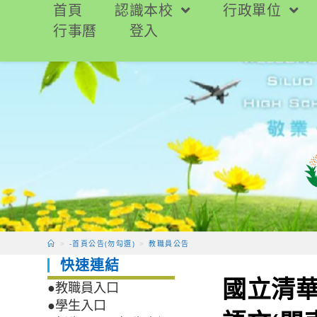
跳
首頁
認識本校
行政單位
轉
行事曆
登入
至
主
要
內
容
>
-首頁公告(勿勾選)
>
教職員公告
快速連結
國立清華
●教職員入口
●學生入口