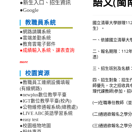
語文(閩
●新生入口、招生資訊
●Google
教職員系統
國立清華大學辦理11
生）。
●網路請購系統
●雲端差勤系統
一、依據國立清華大學1
●教育雲電子郵件
●成績輸入系統、課表查詢
二、報名期限：112
憑）
more
三、招生班別及名額
校園資源
四、招生對象：招生
●教職員工連網設備填報
師優先，次之招收具
(有線網路)
理代課教師)參加，
●newplus數位教學平臺
●IGT數位教學平臺(校內)
(一)在職專任教師（
●公物維修通報系統(總務處)
●LIVE ABC英語學習系統
(二)通過欲報名之
●easy test
(三)通過欲報名之
●校園植物地圖
●粉絲專頁