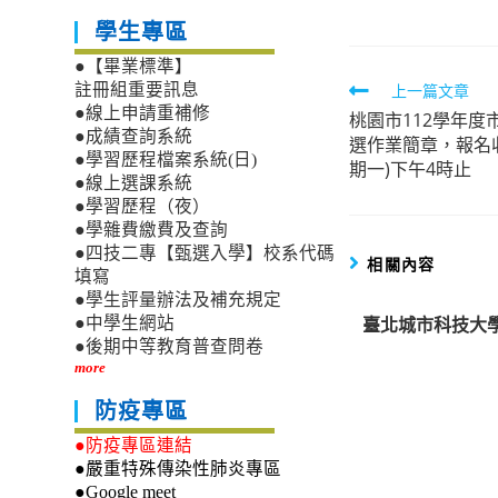
學生專區
●【畢業標準】
Read
上一篇文章
註冊組重要訊息
●線上申請重補修
桃園市112學年
more
●成績查詢系統
選作業簡章，報名收
articles
●學習歷程檔案系統(日)
期一)下午4時止
●線上選課系統
●學習歷程（夜）
●學雜費繳費及查詢
●四技二專【甄選入學】校系代碼
相關內容
填寫
●學生評量辦法及補充規定
臺北城市科技大學
●中學生網站
●後期中等教育普查問卷
more
防疫專區
●防疫專區連結
●嚴重特殊傳染性肺炎專區
●Google meet