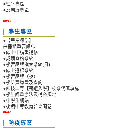
●性平專區
●反霸凌專區
more
學生專區
●【畢業標準】
註冊組重要訊息
●線上申請重補修
●成績查詢系統
●學習歷程檔案系統(日)
●線上選課系統
●學習歷程（夜）
●學雜費繳費及查詢
●四技二專【甄選入學】校系代碼填寫
●學生評量辦法及補充規定
●中學生網站
●後期中等教育普查問卷
more
防疫專區