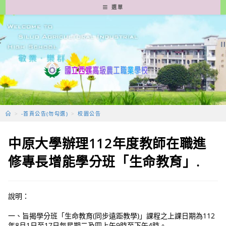
跳
選單
轉
至
主
要
內
容
>
-首頁公告(勿勾選)
>
校園公告
中原大學辦理112年度教師在職進
修專長增能學分班「生命教育」.
說明：
一、旨揭學分班「生命教育(同步遠距教學)」課程之上課日期為112
年8月1日至17日每星期二及四上午9時至下午4時。