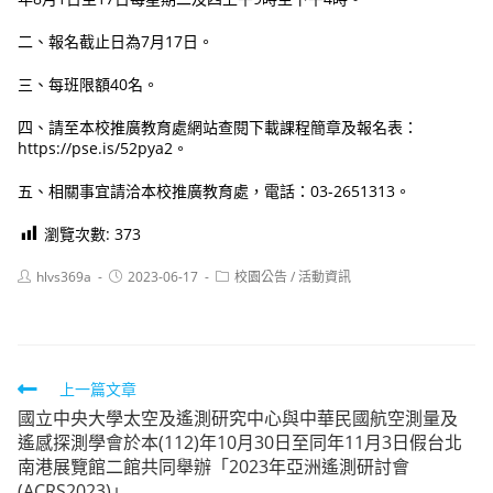
二、報名截止日為7月17日。
三、每班限額40名。
四、請至本校推廣教育處網站查閱下載課程簡章及報名表：
https://pse.is/52pya2。
五、相關事宜請洽本校推廣教育處，電話：03-2651313。
瀏覽次數:
373
Post
Post
Post
hlvs369a
2023-06-17
校園公告
/
活動資訊
author:
published:
category:
Read
上一篇文章
國立中央大學太空及遙測研究中心與中華民國航空測量及
more
遙感探測學會於本(112)年10月30日至同年11月3日假台北
articles
南港展覽館二館共同舉辦「2023年亞洲遙測研討會
(ACRS2023)」