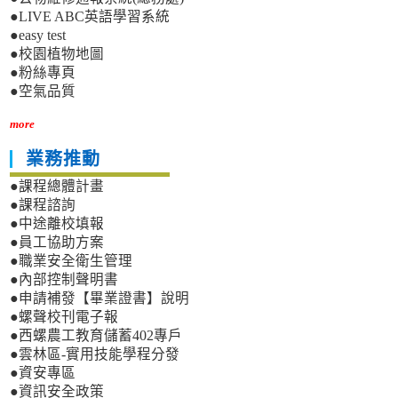
●LIVE ABC英語學習系統
●easy test
●校園植物地圖
●粉絲專頁
●空氣品質
more
業務推動
●課程總體計畫
●課程諮詢
●中途離校填報
●員工協助方案
●職業安全衛生管理
●內部控制聲明書
●申請補發【畢業證書】說明
●螺聲校刊電子報
●西螺農工教育儲蓄402專戶
●雲林區-實用技能學程分發
●資安專區
●資訊安全政策