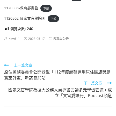
1120508-教育部書函
下載
1120502-國家文官學院函
下載
瀏覽次數:
240
Post
Post
Post
hlvs611
2023-05-17
教職員公告
author:
published:
category:
Read
上一篇文章
原住民族委員會公開登載「112年度超額進用原住民族獎勵
more
實施計畫」於該會網站
articles
下一篇文章
國家文官學院為擴大公務人員專書閱讀多元學習管道，成
立「文官愛讀冊」Podcast頻道