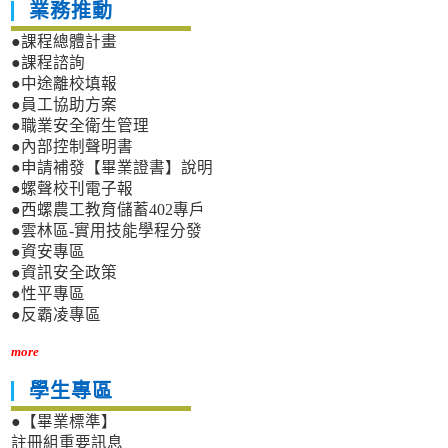
業務推動
●課程總體計畫
●課程諮詢
●中途離校填報
●員工協助方案
●職業安全衛生管理
●內部控制聲明書
●申請補發【畢業證書】說明
●螺聲校刊電子報
●西螺農工教育儲蓄402專戶
●雲林區-實用技能學程分發
●資安專區
●資訊安全政策
●性平專區
●反霸凌專區
more
學生專區
●【畢業標準】
註冊組重要訊息