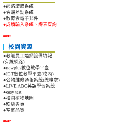
●網路請購系統
●雲端差勤系統
●教育雲電子郵件
●成績輸入系統、課表查詢
more
校園資源
●教職員工連網設備填報
(有線網路)
●newplus數位教學平臺
●IGT數位教學平臺(校內)
●公物維修通報系統(總務處)
●LIVE ABC英語學習系統
●easy test
●校園植物地圖
●粉絲專頁
●空氣品質
more