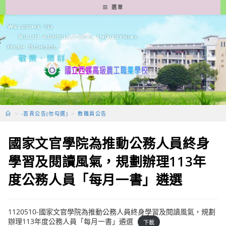
跳
選單
轉
至
主
要
內
容
>
-首頁公告(勿勾選)
>
教職員公告
國家文官學院為推動公務人員終身
學習及閱讀風氣，規劃辦理113年
度公務人員「每月一書」遴選
1120510-國家文官學院為推動公務人員終身學習及閱讀風氣，規劃
辦理113年度公務人員「每月一書」遴選
下載