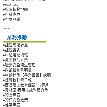
●easy test
●校園植物地圖
●粉絲專頁
●空氣品質
more
業務推動
●課程總體計畫
●課程諮詢
●中途離校填報
●員工協助方案
●職業安全衛生管理
●內部控制聲明書
●申請補發【畢業證書】說明
●螺聲校刊電子報
●西螺農工教育儲蓄402專戶
●雲林區-實用技能學程分發
●資安專區
●資訊安全政策
●性平專區