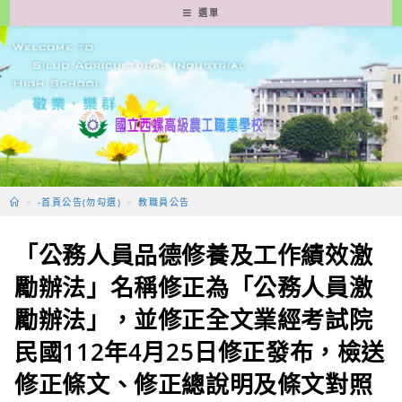
跳
選單
轉
至
主
要
內
容
>
-首頁公告(勿勾選)
>
教職員公告
「公務人員品德修養及工作績效激
勵辦法」名稱修正為「公務人員激
勵辦法」，並修正全文業經考試院
民國112年4月25日修正發布，檢送
修正條文、修正總說明及條文對照