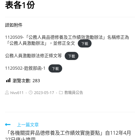
表各1份
詳如附件
1120509-「公務人員品德修養及工作績效激勵辦法」名稱修正為
「公務人員激勵辦法」，並修正全文
下載
公務人員激勵辦法修正條文等
下載
1120502-銓敘部函-1
下載
瀏覽次數:
283
Post
Post
Post
hlvs611
2023-05-17
教職員公告
author:
published:
category:
Read
上一篇文章
「各機關提昇品德修養及工作績效實施要點」自112年4月
more
27日停止適用