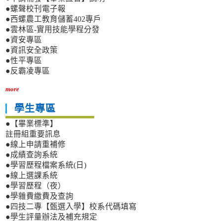
●螺聲校刊電子報
●西螺農工教育儲蓄402專戶
●雲林區-實用技能學程分發
●資安專區
●資訊安全政策
●性平專區
●反霸凌專區
more
學生專區
●【畢業標準】
註冊組重要訊息
●線上申請重補修
●成績查詢系統
●學習歷程檔案系統(日)
●線上選課系統
●學習歷程（夜）
●學雜費繳費及查詢
●四技二專【甄選入學】校系代碼填寫
●學生評量辦法及補充規定