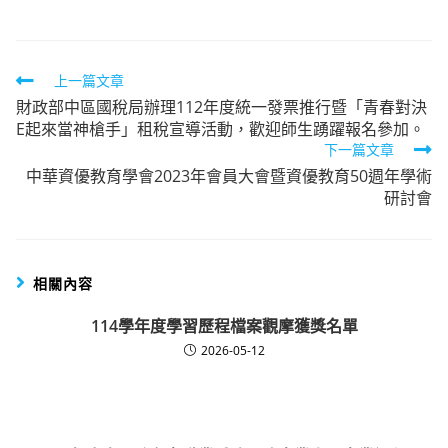
Read
上一篇文章
財政部中區國稅局辦理112年度統一發票推行暨「青春對決
more
E起來當神槍手」租稅宣導活動，歡迎師生踴躍報名參加。
articles
下一篇文章
中華資優教育學會2023年會員大會暨資優教育50週年學術
研討會
相關內容
114學年度學習歷程檔案觀摩獲獎名單
2026-05-12