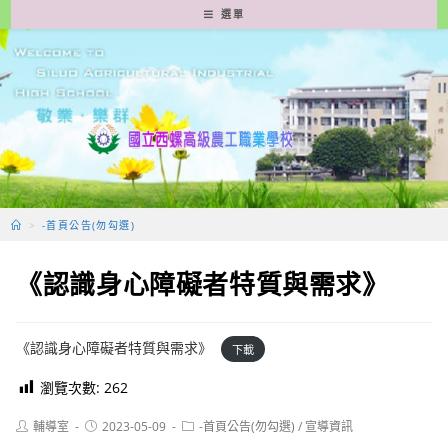
跳
選單
轉
至
主
要
內
容
>
-首頁公告(勿勾選)
《認識身心障礙者特質與需求》
《認識身心障礙者特質與需求》
下載
瀏覽次數:
262
Post
Post
Post
輔導室
2023-05-09
-首頁公告(勿勾選)
/
宣導資訊
author:
published:
category: