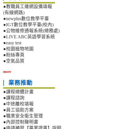
●教職員工連網設備填報
(有線網路)
●newplus數位教學平臺
●IGT數位教學平臺(校內)
●公物維修通報系統(總務處)
●LIVE ABC英語學習系統
●easy test
●校園植物地圖
●粉絲專頁
●空氣品質
more
業務推動
●課程總體計畫
●課程諮詢
●中途離校填報
●員工協助方案
●職業安全衛生管理
●內部控制聲明書
●申請補發【畢業證書】說明