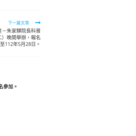
下一篇文章
宴－朱家驊院長科普
二）晚間舉辦，報名
至112年5月28日。
名參加。