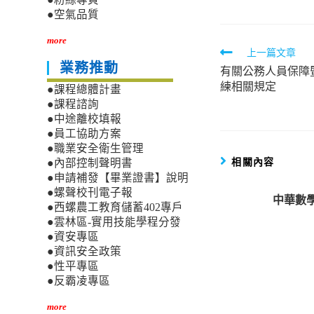
●空氣品質
more
Read
上一篇文章
業務推動
有關公務人員保障
more
練相關規定
●課程總體計畫
articles
●課程諮詢
●中途離校填報
●員工協助方案
●職業安全衛生管理
相關內容
●內部控制聲明書
●申請補發【畢業證書】說明
●螺聲校刊電子報
中華數
●西螺農工教育儲蓄402專戶
●雲林區-實用技能學程分發
●資安專區
●資訊安全政策
●性平專區
●反霸凌專區
more