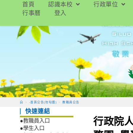
跳
首頁
認識本校
行政單位
轉
行事曆
登入
至
主
要
內
容
>
-首頁公告(勿勾選)
>
教職員公告
快速連結
行政院
●教職員入口
●學生入口