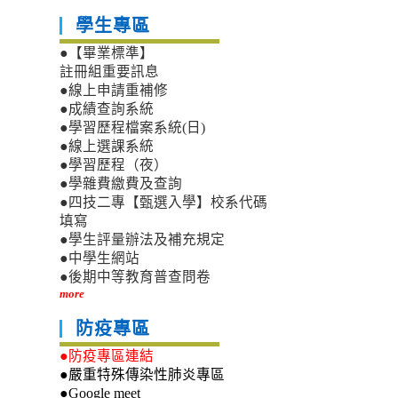
學生專區
●【畢業標準】
註冊組重要訊息
●線上申請重補修
●成績查詢系統
●學習歷程檔案系統(日)
●線上選課系統
●學習歷程（夜）
●學雜費繳費及查詢
●四技二專【甄選入學】校系代碼
填寫
●學生評量辦法及補充規定
●中學生網站
●後期中等教育普查問卷
more
防疫專區
●防疫專區連結
●嚴重特殊傳染性肺炎專區
●Google meet