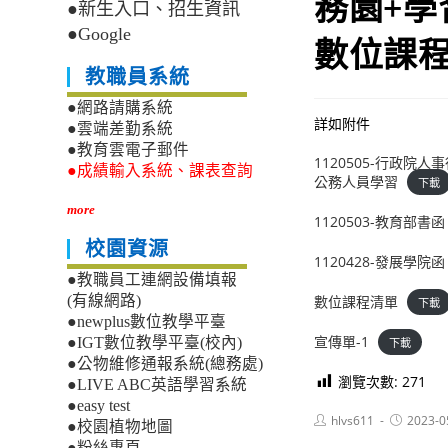
務園+學
●新生入口、招生資訊
●Google
數位課
教職員系統
●網路請購系統
詳如附件
●雲端差勤系統
●教育雲電子郵件
1120505-行政
●成績輸入系統、課表查詢
公務人員學習
下載
more
1120503-教育部書函
校園資源
1120428-發展學院函
●教職員工連網設備填報
數位課程清單
(有線網路)
下載
●newplus數位教學平臺
宣傳單-1
●IGT數位教學平臺(校內)
下載
●公物維修通報系統(總務處)
瀏覽次數:
271
●LIVE ABC英語學習系統
●easy test
Post
Post
hlvs611
2023-0
●校園植物地圖
author:
published:
●粉絲專頁