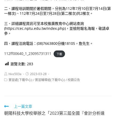
二、課程培訓期間於暑假期間，分別為112年7月10日至7月14日(第
一梯次)、112年7月24日至7月28日(第二梯次)共2梯次。
三、詳細課程資訊可至本校推廣教育中心網站查詢
(https://cec.nptu.edu.tw/index.php)，並檢附報名海報，敬請卓
參。
四、課程洽詢電話：(08)7663800分機18105，詹先生。
112ff00640_1_23095731311
下載
瀏覽次數:
283
Post
Post
hlvs503a
2023-03-28
author:
published:
Post
實習處(下載中心)
/
實習輔導組(下載中心)
/
校園公告
category:
Read
上一篇文章
朝陽科技大學校舉辦之「2023第三屆全國『會計分析達
more