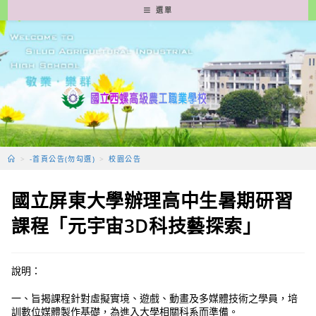
跳
選單
轉
至
主
要
內
容
>
-首頁公告(勿勾選)
>
校園公告
國立屏東大學辦理高中生暑期研習
課程「元宇宙3D科技藝探索」
說明：
一、旨揭課程針對虛擬實境、遊戲、動畫及多媒體技術之學員，培
訓數位媒體製作基礎，為進入大學相關科系而準備。