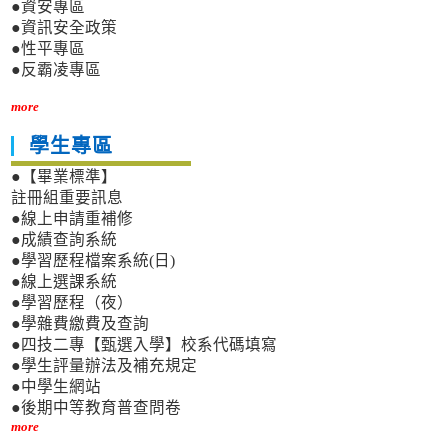
●資安專區
●資訊安全政策
●性平專區
●反霸凌專區
more
學生專區
●【畢業標準】
註冊組重要訊息
●線上申請重補修
●成績查詢系統
●學習歷程檔案系統(日)
●線上選課系統
●學習歷程（夜）
●學雜費繳費及查詢
●四技二專【甄選入學】校系代碼填寫
●學生評量辦法及補充規定
●中學生網站
●後期中等教育普查問卷
more