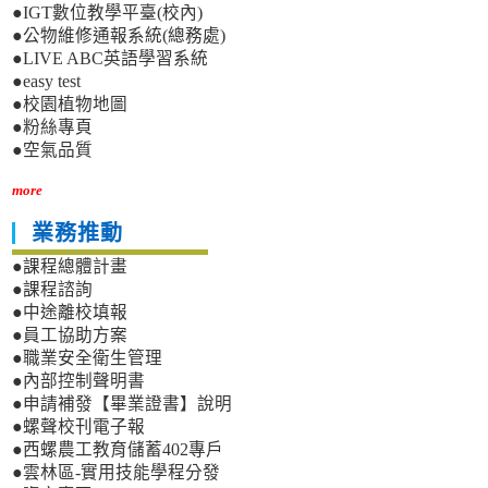
●IGT數位教學平臺(校內)
●公物維修通報系統(總務處)
●LIVE ABC英語學習系統
●easy test
●校園植物地圖
●粉絲專頁
●空氣品質
more
業務推動
●課程總體計畫
●課程諮詢
●中途離校填報
●員工協助方案
●職業安全衛生管理
●內部控制聲明書
●申請補發【畢業證書】說明
●螺聲校刊電子報
●西螺農工教育儲蓄402專戶
●雲林區-實用技能學程分發