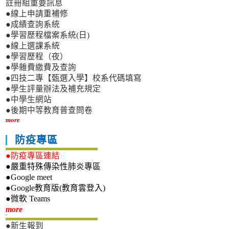
註冊組重要訊息
●線上申請重補修
●成績查詢系統
●學習歷程檔案系統(日)
●線上選課系統
●學習歷程（夜）
●學雜費繳費及查詢
●四技二專【甄選入學】校系代碼填寫
●學生評量辦法及補充規定
●中學生網站
●後期中等教育普查問卷
more
防疫專區
●防疫專區連結
●嚴重特殊傳染性肺炎專區
●Google meet
●Google教育版(教育雲登入)
●微軟 Teams
新生專區
more
●新生報到