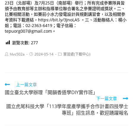
23日（北部場）及7月25日（南部場）舉行；所有完成參賽隊員皆
頒予由教育部等主辦和指導單位聯合署名之參賽證明或獎狀。二、
比賽相關活動，如賽前小水力發電設計與規劃講習會，以及相關參
考資料下載連結，https://bit.ly/3JnoLA5 。三、活動聯絡人：楊小
姐；電話：02-2363-6419；電子信箱：
tepuorg007@gmail.com。
瀏覽次數:
277
Post
Post
Post
hlvs502a
2024-05-14
實習處(下載中心)
author:
published:
category:
Read
上一篇文章
國立臺北大學辦理「開韻香道學DIY實作班」
more
下一篇文章
articles
國立虎尾科技大學「113學年度產學攜手合作計畫四技學士
專班」招生訊息，歡迎踴躍報名