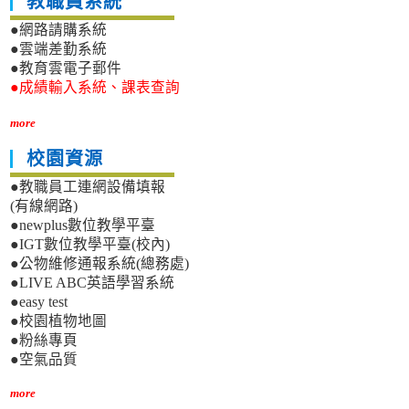
教職員系統
●網路請購系統
●雲端差勤系統
●教育雲電子郵件
●成績輸入系統、課表查詢
more
校園資源
●教職員工連網設備填報
(有線網路)
●newplus數位教學平臺
●IGT數位教學平臺(校內)
●公物維修通報系統(總務處)
●LIVE ABC英語學習系統
●easy test
●校園植物地圖
●粉絲專頁
●空氣品質
more