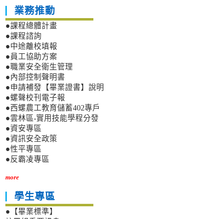
業務推動
●課程總體計畫
●課程諮詢
●中途離校填報
●員工協助方案
●職業安全衛生管理
●內部控制聲明書
●申請補發【畢業證書】說明
●螺聲校刊電子報
●西螺農工教育儲蓄402專戶
●雲林區-實用技能學程分發
●資安專區
●資訊安全政策
●性平專區
●反霸凌專區
more
學生專區
●【畢業標準】