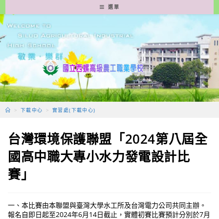
跳
選單
轉
至
主
要
內
容
>
下載中心
>
實習處(下載中心)
台灣環境保護聯盟「2024第八屆全
國高中職大專小水力發電設計比
賽」
一、本比賽由本聯盟與臺灣大學水工所及台灣電力公司共同主辦。
報名自即日起至2024年6月14日截止，實體初賽比賽預計分別於7月