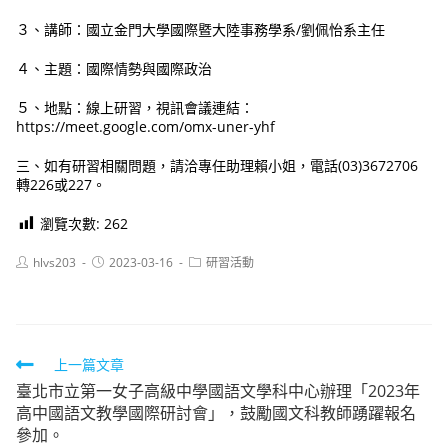
３、講師：國立金門大學國際暨大陸事務學系/劉佩怡系主任
４、主題：國際情勢與國際政治
５、地點：線上研習，視訊會議連結：
https://meet.google.com/omx-uner-yhf
三、如有研習相關問題，請洽專任助理賴小姐，電話(03)3672706
轉226或227。
瀏覽次數:
262
Post
Post
Post
hlvs203
2023-03-16
研習活動
author:
published:
category:
Read
上一篇文章
臺北市立第一女子高級中學國語文學科中心辦理「2023年
more
高中國語文教學國際研討會」，鼓勵國文科教師踴躍報名
articles
參加。