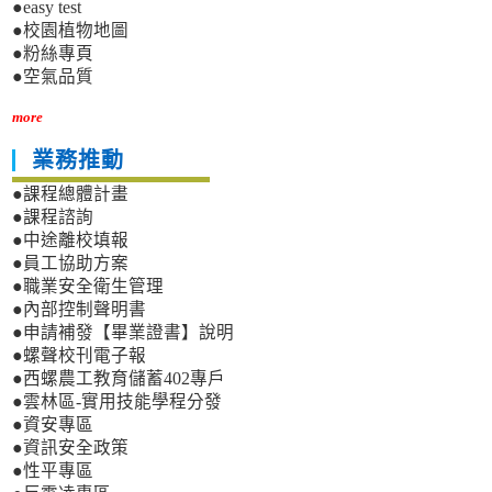
●easy test
●校園植物地圖
●粉絲專頁
●空氣品質
more
業務推動
●課程總體計畫
●課程諮詢
●中途離校填報
●員工協助方案
●職業安全衛生管理
●內部控制聲明書
●申請補發【畢業證書】說明
●螺聲校刊電子報
●西螺農工教育儲蓄402專戶
●雲林區-實用技能學程分發
●資安專區
●資訊安全政策
●性平專區