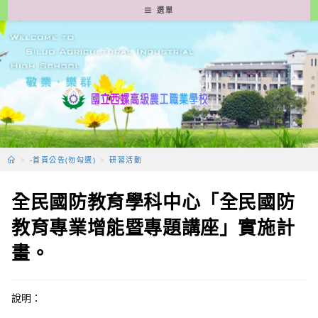
跳
選單
轉
至
主
要
內
容
>
-首頁公告(勿勾選)
>
研習活動
全民國防教育學科中心「全民國防
教育專業增能暨專題講座」實施計
畫。
說明：