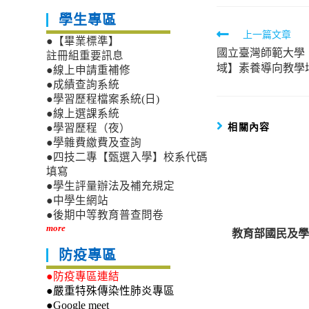
學生專區
Read
上一篇文章
●【畢業標準】
國立臺灣師範大學
more
註冊組重要訊息
域】素養導向教學
●線上申請重補修
articles
●成績查詢系統
●學習歷程檔案系統(日)
●線上選課系統
相關內容
●學習歷程（夜）
●學雜費繳費及查詢
●四技二專【甄選入學】校系代碼
填寫
●學生評量辦法及補充規定
●中學生網站
●後期中等教育普查問卷
more
教育部國民及學
防疫專區
●防疫專區連結
●嚴重特殊傳染性肺炎專區
●Google meet