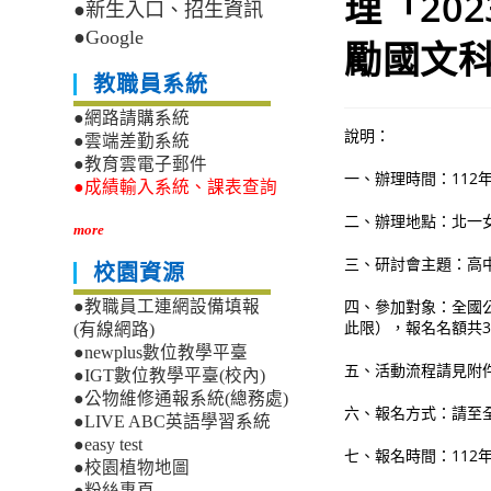
理「20
●新生入口、招生資訊
●Google
勵國文
教職員系統
●網路請購系統
說明：
●雲端差勤系統
●教育雲電子郵件
一、辦理時間：112年
●成績輸入系統、課表查詢
二、辦理地點：北一
more
三、研討會主題：高
校園資源
四、參加對象：全國
●教職員工連網設備填報
此限），報名名額共3
(有線網路)
●newplus數位教學平臺
五、活動流程請見附
●IGT數位教學平臺(校內)
●公物維修通報系統(總務處)
六、報名方式：請至全
●LIVE ABC英語學習系統
●easy test
七、報名時間：112
●校園植物地圖
●粉絲專頁