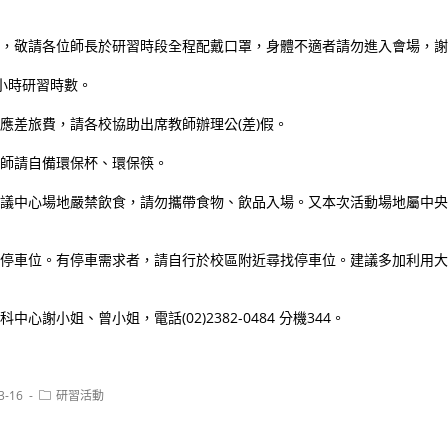
防疫，敬請各位師長於研習時段全程配戴口罩，身體不適者請勿進入會場，
5小時研習時數。
支應差旅費，請各校協助出席教師辦理公(差)假。
教師請自備環保杯、環保筷。
樓會議中心場地嚴禁飲食，請勿攜帶食物、飲品入場。又本次活動場地屬中
提供停車位。有停車需求者，請自行於校區附近尋找停車位。建議多加利用
中心謝小姐、曾小姐，電話(02)2382-0484 分機344。
Post
3-16
研習活動
category: