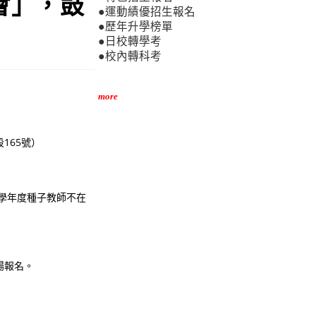
會」，鼓
●運動績優招生報名
●歷年升學榜單
●日校轉學考
●校內轉科考
more
165號）
1學年度種子教師不在
場報名。