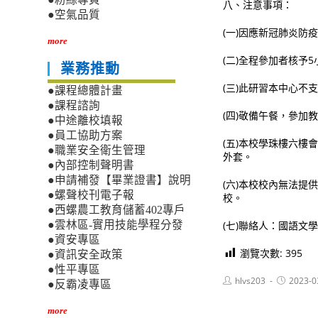
八、注意事項：
●空氣品質
(一)因應新冠肺炎
more
(二)全程參加者核予
業務推動
(三)此研習本中心不
●課程總體計畫
●課程諮詢
(四)敬備午餐，參加
●中途離校填報
●員工協助方案
(五)本校學珠樓六
●職業安全衛生管理
外套。
●內部控制聲明書
●申請補發【畢業證書】說明
(六)本校校內無法
●螺聲校刊電子報
校。
●西螺農工教育儲蓄402專戶
(七)聯絡人：國語文學科
●雲林區-實用技能學程分發
●資安專區
瀏覽次數:
395
●資訊安全政策
●性平專區
Post
Post
hlvs203
2023-0
●反霸凌專區
author:
published:
more