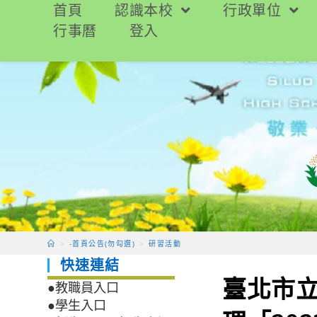
跳
首頁
認識本校
行政單位
轉
行事曆
登入
至
主
要
內
容
>
-首頁公告(勿勾選)
>
研習活動
快速連結
臺北市
●教職員入口
●學生入口