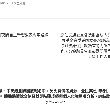
Post
3-06
學生訊息
category:
學期夜間自主學習返家專車路線
原住民族委員會及財團法人
展基金會委託國立臺灣師範大
第1次原住民族語言能力認
宜，請協助公告並鼓勵所屬
支援工作人
、中高級測驗開放報名中。另免費備考資源「全民英檢 i學網」（GE
可體驗聽讀說寫練習並即時獲成績與個人化強弱項分析。請鼓勵
2025-03-07