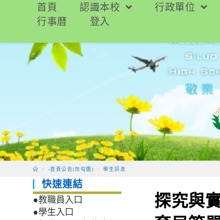
跳
首頁
認識本校
行政單位
轉
行事曆
登入
至
主
要
內
容
>
-首頁公告(勿勾選)
>
學生訊息
快速連結
探究與
●教職員入口
●學生入口