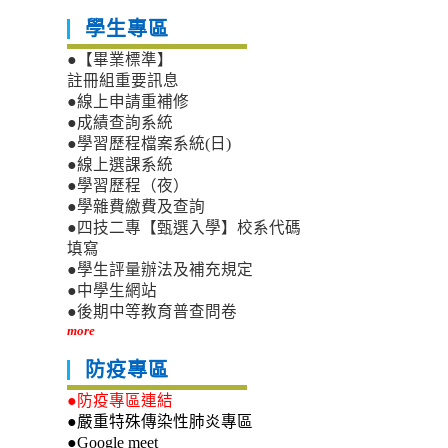
學生專區
●【畢業標準】
註冊組重要訊息
●線上申請重補修
●成績查詢系統
●學習歷程檔案系統(日)
●線上選課系統
●學習歷程（夜）
●學雜費繳費及查詢
●四技二專【甄選入學】校系代碼
填寫
●學生評量辦法及補充規定
●中學生網站
●後期中等教育普查問卷
more
防疫專區
●防疫專區連結
●嚴重特殊傳染性肺炎專區
●Google meet