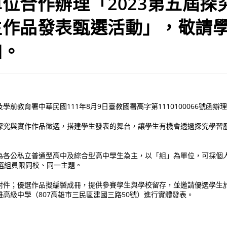
位合作辦理「2023第五屆探
生作品發表甄選活動」，敬請
加。
前教育署中華民國111年8月9日臺教國署高字第1110100066號函辦
探究與實作作品徵選，搭建學生發表的舞台，讓學生有機會透過探究學習
為各公私立普通型高中及綜合型高中學生為主，以「組」為單位，可採個
參選組員限同校、同一主題。
件；優選作品擬編製成冊，提供參賽學生與學校留存，並邀請優選學生於1
高級中學（807高雄市三民區建國三路50號）進行實體發表。