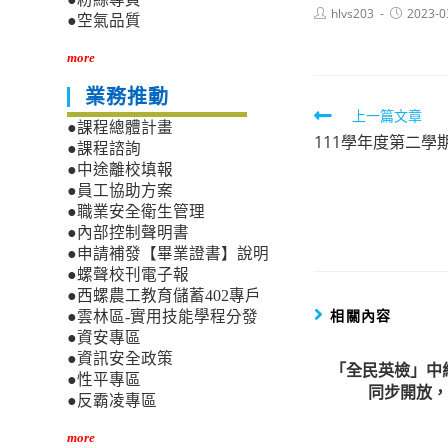
Post
Post
hlvs203
2023-0
●空氣品質
author:
published:
more
業務推動
Read
上一篇文章
●課程總體計畫
111學年度第二
more
●課程諮詢
articles
●中途離校填報
●員工協助方案
●職業安全衛生管理
●內部控制聲明書
●申請補發【畢業證書】說明
●螺聲校刊電子報
●西螺農工教育儲蓄402專戶
相關內容
●雲林區-實用技能學程分發
●資安專區
●資訊安全政策
「全民英檢」中級
●性平專區
同步開放，
●反霸凌專區
more