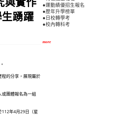
究與實作
●運動績優招生報名
●歷年升學榜單
學生踴躍
●日校轉學考
●校內轉科考
more
理。
歷程的分享，展現屬於
人或團體報名為一組
12年4月29日（星