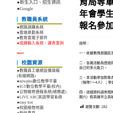
育局等單
●新生入口、招生資訊
●Google
年會學
教職員系統
報名參
●網路請購系統
●雲端差勤系統
●教育雲電子郵件
說明：
●成績輸入系統、課表查詢
一、依據教育部國民及學
more
校園資源
二、旨揭活動為透過
自己的多元能力。
●教職員工連網設備填報
(有線網路)
三、本活動參加對象
●newplus數位教學平臺
（每隊1～4人）；
●IGT數位教學平臺(校內)
四、詳細資料請參閱附
●公物維修通報系統(總務處)
期六）假高雄市立高雄
●LIVE ABC英語學習系統
●easy test
瀏覽次數:
282
●校園植物地圖
●粉絲專頁