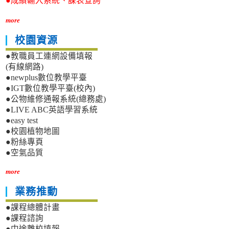
●成績輸入系統、課表查詢
more
校園資源
●教職員工連網設備填報
(有線網路)
●newplus數位教學平臺
●IGT數位教學平臺(校內)
●公物維修通報系統(總務處)
●LIVE ABC英語學習系統
●easy test
●校園植物地圖
●粉絲專頁
●空氣品質
more
業務推動
●課程總體計畫
●課程諮詢
●中途離校填報