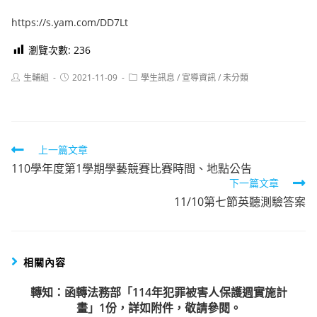
https://s.yam.com/DD7Lt
瀏覽次數:
236
Post
Post
Post
生輔組
2021-11-09
學生訊息
/
宣導資訊
/
未分類
author:
published:
category:
Read
上一篇文章
110學年度第1學期學藝競賽比賽時間、地點公告
more
下一篇文章
articles
11/10第七節英聽測驗答案
相關內容
轉知：函轉法務部「114年犯罪被害人保護週實施計
畫」1份，詳如附件，敬請參閱。