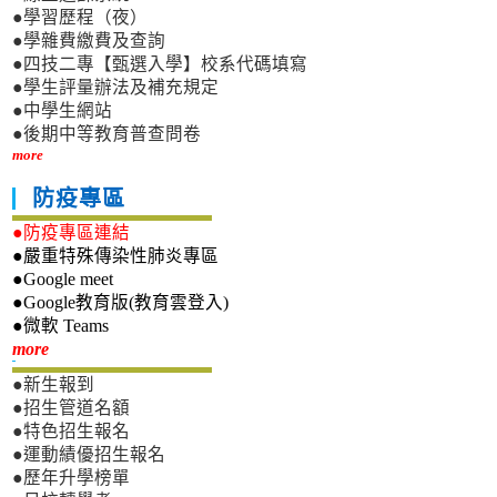
●學習歷程（夜）
●學雜費繳費及查詢
●四技二專【甄選入學】校系代碼填寫
●學生評量辦法及補充規定
●中學生網站
●後期中等教育普查問卷
more
防疫專區
●防疫專區連結
●嚴重特殊傳染性肺炎專區
●Google meet
●Google教育版(教育雲登入)
●微軟 Teams
新生專區
more
●新生報到
●招生管道名額
●特色招生報名
●運動績優招生報名
●歷年升學榜單