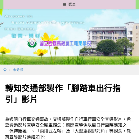
跳
選單
轉
至
主
要
內
容
>
未分類
轉知交通部製作「腳踏車出行指
引」影片
為遏阻自行車交通事故，交通部製作自行車行車安全宣導影片，希
冀透過影片宣導安全騎車觀念；前開宣導係以騎自行車時應知之
「保持距離」、「兩段式左轉」及「大型車視野死角」等觀念，教
育宣導影片連結如下: