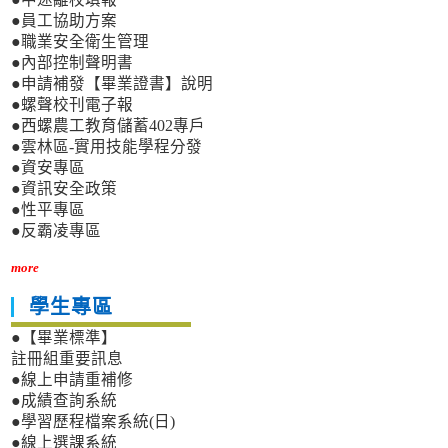
●員工協助方案
●職業安全衛生管理
●內部控制聲明書
●申請補發【畢業證書】說明
●螺聲校刊電子報
●西螺農工教育儲蓄402專戶
●雲林區-實用技能學程分發
●資安專區
●資訊安全政策
●性平專區
●反霸凌專區
more
學生專區
●【畢業標準】
註冊組重要訊息
●線上申請重補修
●成績查詢系統
●學習歷程檔案系統(日)
●線上選課系統