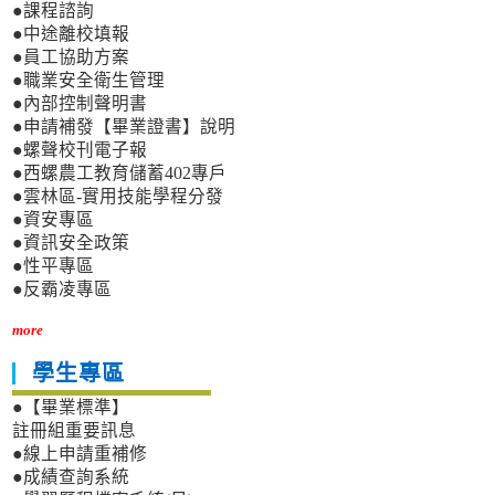
●課程諮詢
●中途離校填報
●員工協助方案
●職業安全衛生管理
●內部控制聲明書
●申請補發【畢業證書】說明
●螺聲校刊電子報
●西螺農工教育儲蓄402專戶
●雲林區-實用技能學程分發
●資安專區
●資訊安全政策
●性平專區
●反霸凌專區
more
學生專區
●【畢業標準】
註冊組重要訊息
●線上申請重補修
●成績查詢系統