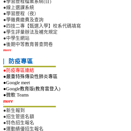
●學習歷程檔案系統(日)
●線上選課系統
●學習歷程（夜）
●學雜費繳費及查詢
●四技二專【甄選入學】校系代碼填寫
●學生評量辦法及補充規定
●中學生網站
●後期中等教育普查問卷
more
防疫專區
●防疫專區連結
●嚴重特殊傳染性肺炎專區
●Google meet
●Google教育版(教育雲登入)
●微軟 Teams
新生專區
more
●新生報到
●招生管道名額
●特色招生報名
●運動績優招生報名