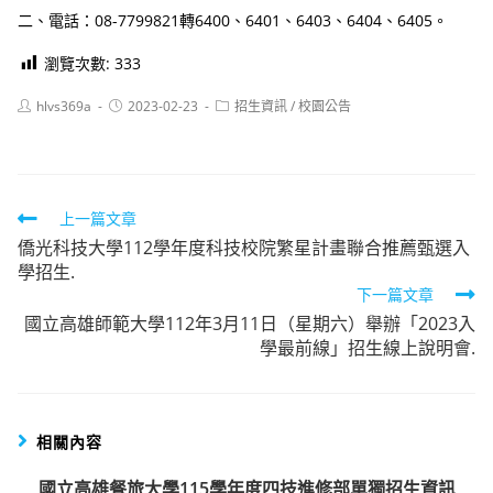
二、電話：08-7799821轉6400、6401、6403、6404、6405。
瀏覽次數:
333
Post
Post
Post
hlvs369a
2023-02-23
招生資訊
/
校園公告
author:
published:
category:
Read
上一篇文章
僑光科技大學112學年度科技校院繁星計畫聯合推薦甄選入
more
學招生.
articles
下一篇文章
國立高雄師範大學112年3月11日（星期六）舉辦「2023入
學最前線」招生線上說明會.
相關內容
國立高雄餐旅大學115學年度四技進修部單獨招生資訊