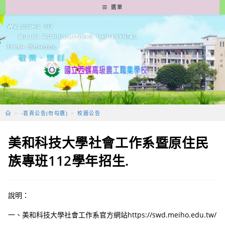
跳
選單
轉
至
主
要
內
容
>
-首頁公告(勿勾選)
>
校園公告
美和科技大學社會工作系暨原住民
族專班112學年招生.
說明：
一、美和科技大學社會工作系官方網站https://swd.meiho.edu.tw/