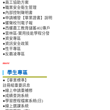
●員工協助方案
●職業安全衛生管理
●內部控制聲明書
●申請補發【畢業證書】說明
●螺聲校刊電子報
●西螺農工教育儲蓄402專戶
●雲林區-實用技能學程分發
●資安專區
●資訊安全政策
●性平專區
●反霸凌專區
more
學生專區
●【畢業標準】
註冊組重要訊息
●線上申請重補修
●成績查詢系統
●學習歷程檔案系統(日)
●線上選課系統