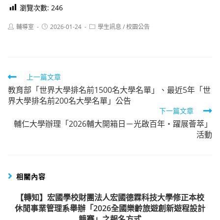
瀏覽次數:
246
Post
Post
Post
輔導室
2026-01-24
學生訊息
/
校園公告
author:
published:
category:
Read
上一篇文章
教育部「世界大學排名前1500名大學名單」、最近5年「世
more
界大學排名前200名大學名單」公告
articles
下一篇文章
輔仁大學辦理「2026輔大開箱日－光啟百年・躍展薈萃」
活動
相關內容
【轉知】宏國學校財團法人宏國德霖科技大學修正本校
休閒事業管理系舉辦「2026全國樂齡旅遊創新遊程設計
競賽」之報名方式