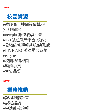
more
校園資源
●教職員工連網設備填報
(有線網路)
●newplus數位教學平臺
●IGT數位教學平臺(校內)
●公物維修通報系統(總務處)
●LIVE ABC英語學習系統
●easy test
●校園植物地圖
●粉絲專頁
●空氣品質
more
業務推動
●課程總體計畫
●課程諮詢
●中途離校填報