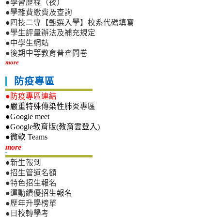
●學習歷程（夜）
●學雜費繳費及查詢
●四技二專【甄選入學】校系代碼填寫
●學生評量辦法及補充規定
●中學生網站
●後期中等教育普查問卷
more
防疫專區
●防疫專區連結
●嚴重特殊傳染性肺炎專區
●Google meet
●Google教育版(教育雲登入)
●微軟 Teams
新生專區
more
●新生報到
●招生管道名額
●特色招生報名
●運動績優招生報名
●歷年升學榜單
●日校轉學考