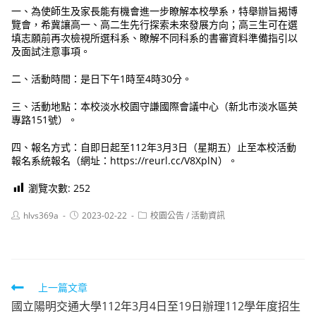
一、為使師生及家長能有機會進一步瞭解本校學系，特舉辦旨揭博
覽會，希冀讓高一、高二生先行探索未來發展方向；高三生可在選
填志願前再次檢視所選科系、瞭解不同科系的書審資料準備指引以
及面試注意事項。
二、活動時間：是日下午1時至4時30分。
三、活動地點：本校淡水校園守謙國際會議中心（新北市淡水區英
專路151號）。
四、報名方式：自即日起至112年3月3日（星期五）止至本校活動
報名系統報名（網址：https://reurl.cc/V8XplN）。
瀏覽次數:
252
Post
Post
Post
hlvs369a
2023-02-22
校園公告
/
活動資訊
author:
published:
category:
Read
上一篇文章
國立陽明交通大學112年3月4日至19日辦理112學年度招生
more