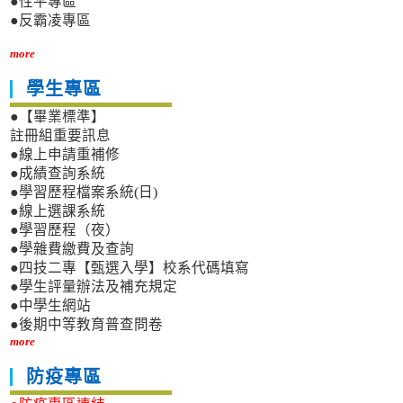
●性平專區
●反霸凌專區
more
學生專區
●【畢業標準】
註冊組重要訊息
●線上申請重補修
●成績查詢系統
●學習歷程檔案系統(日)
●線上選課系統
●學習歷程（夜）
●學雜費繳費及查詢
●四技二專【甄選入學】校系代碼填寫
●學生評量辦法及補充規定
●中學生網站
●後期中等教育普查問卷
more
防疫專區