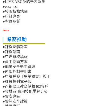
●LIVE ABC英語學習系統
●easy test
●校園植物地圖
●粉絲專頁
●空氣品質
more
業務推動
●課程總體計畫
●課程諮詢
●中途離校填報
●員工協助方案
●職業安全衛生管理
●內部控制聲明書
●申請補發【畢業證書】說明
●螺聲校刊電子報
●西螺農工教育儲蓄402專戶
●雲林區-實用技能學程分發
●資安專區
●資訊安全政策