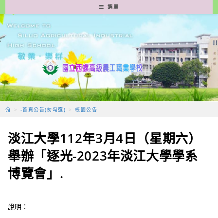
跳
選單
轉
至
主
要
內
容
>
-首頁公告(勿勾選)
>
校園公告
淡江大學112年3月4日（星期六）
舉辦「逐光-2023年淡江大學學系
博覽會」.
說明：