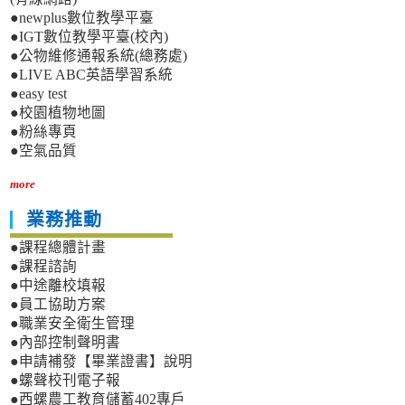
●newplus數位教學平臺
●IGT數位教學平臺(校內)
●公物維修通報系統(總務處)
●LIVE ABC英語學習系統
●easy test
●校園植物地圖
●粉絲專頁
●空氣品質
more
業務推動
●課程總體計畫
●課程諮詢
●中途離校填報
●員工協助方案
●職業安全衛生管理
●內部控制聲明書
●申請補發【畢業證書】說明
●螺聲校刊電子報
●西螺農工教育儲蓄402專戶