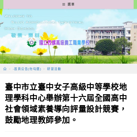
跳
選單
轉
至
主
要
內
容
>
-首頁公告(勿勾選)
>
研習活動
臺中市立臺中女子高級中等學校地
理學科中心舉辦第十六屆全國高中
社會領域素養導向評量設計競賽，
鼓勵地理教師參加。