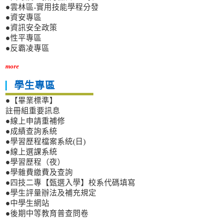
●雲林區-實用技能學程分發
●資安專區
●資訊安全政策
●性平專區
●反霸凌專區
more
學生專區
●【畢業標準】
註冊組重要訊息
●線上申請重補修
●成績查詢系統
●學習歷程檔案系統(日)
●線上選課系統
●學習歷程（夜）
●學雜費繳費及查詢
●四技二專【甄選入學】校系代碼填寫
●學生評量辦法及補充規定
●中學生網站
●後期中等教育普查問卷