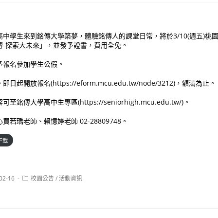
中學生來到銘傳大學築夢，體驗銘傳人的課堂日常，將於3/10(週五)桃園校區
傳-探索大未來」，並發予證書，費用全免。
予報名參加學生公假。
開放報名(https://eform.mcu.edu.tw/node/3212)，額滿為止。
傳大學高中生專區(https://seniorhigh.mcu.edu.tw/)。
若瑀老師、賴憶婷老師 02-28809748。
下載
Post
02-16
校園公告
/
活動資訊
:
category: