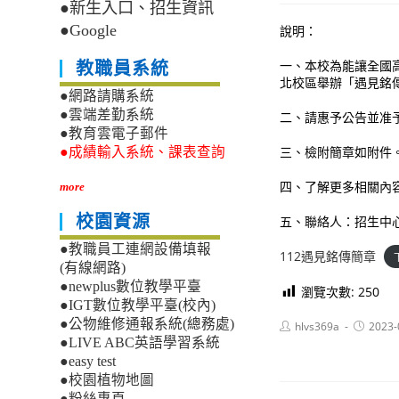
●新生入口、招生資訊
●Google
說明：
一、本校為能讓全國高
教職員系統
北校區舉辦「遇見銘
●網路請購系統
●雲端差勤系統
二、請惠予公告並准
●教育雲電子郵件
三、檢附簡章如附件。即日起
●成績輸入系統、課表查詢
四、了解更多相關內容可至銘
more
校園資源
五、聯絡人：招生中心買
●教職員工連網設備填報
112遇見銘傳簡章
(有線網路)
●newplus數位教學平臺
瀏覽次數:
250
●IGT數位教學平臺(校內)
●公物維修通報系統(總務處)
Post
Post
hlvs369a
2023-
author:
published
●LIVE ABC英語學習系統
●easy test
●校園植物地圖
●粉絲專頁