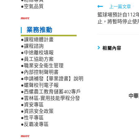
Read
上一篇文章
●空氣品質
籃球場預計自112年
more
more
止，將暫時停止使
articles
業務推動
●課程總體計畫
●課程諮詢
相關內容
●中途離校填報
●員工協助方案
●職業安全衛生管理
●內部控制聲明書
●申請補發【畢業證書】說明
●螺聲校刊電子報
●西螺農工教育儲蓄402專戶
中華
●雲林區-實用技能學程分發
●資安專區
●資訊安全政策
●性平專區
●反霸凌專區
more