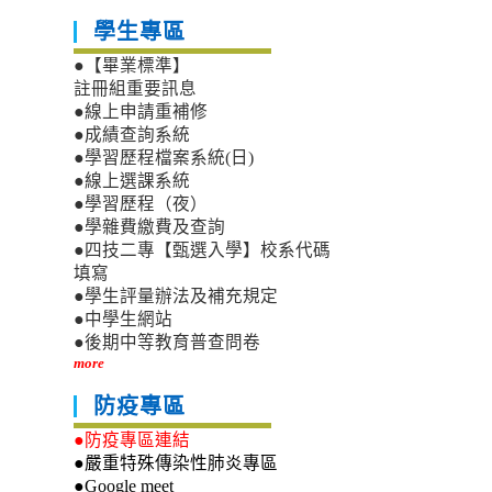
學生專區
●【畢業標準】
註冊組重要訊息
●線上申請重補修
●成績查詢系統
●學習歷程檔案系統(日)
●線上選課系統
●學習歷程（夜）
●學雜費繳費及查詢
●四技二專【甄選入學】校系代碼
填寫
●學生評量辦法及補充規定
●中學生網站
●後期中等教育普查問卷
more
防疫專區
●防疫專區連結
●嚴重特殊傳染性肺炎專區
●Google meet