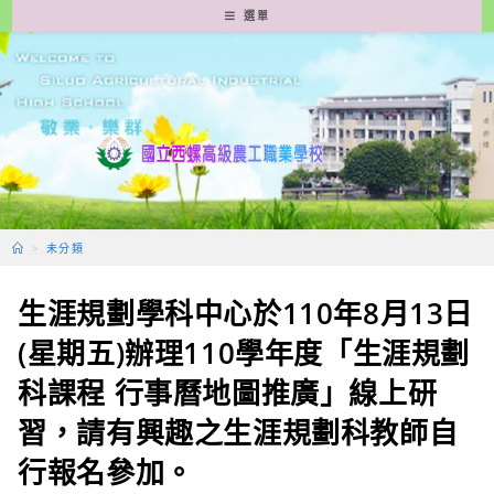
跳
選單
轉
至
主
要
內
容
>
未分類
生涯規劃學科中心於110年8月13日
(星期五)辦理110學年度「生涯規劃
科課程 行事曆地圖推廣」線上研
習，請有興趣之生涯規劃科教師自
行報名參加。