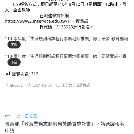
(五)報名方式：即日起至110年8月12日（星期四）12時止，登
入「全國教師
在職進修資訊網
https://www2.inservice.edu.tw/」，搜尋課
程代碼：3135923進行報名。
110-學年度「生涯規劃科課程行事曆地圖推廣」線上研習-教育部函
下載
110-學年度「生涯規劃科課程行事曆地圖推廣」線上研習實施計畫
下載
瀏覽次數:
312
Post
Post
Post
hlvs302
2021-08-06
未分類
/
活動資訊
author:
published:
category:
Read
上一篇文章
教育部「教育業務志願服務獎勵實施計畫」，請踴躍報名
more
申請
articles