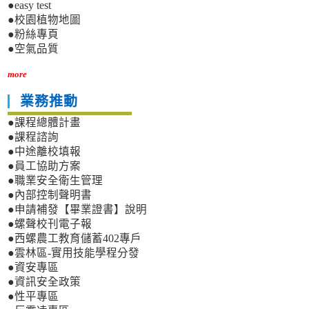
●easy test
●校園植物地圖
●粉絲專頁
●空氣品質
more
業務推動
●課程總體計畫
●課程諮詢
●中途離校填報
●員工協助方案
●職業安全衛生管理
●內部控制聲明書
●申請補發【畢業證書】說明
●螺聲校刊電子報
●西螺農工教育儲蓄402專戶
●雲林區-實用技能學程分發
●資安專區
●資訊安全政策
●性平專區