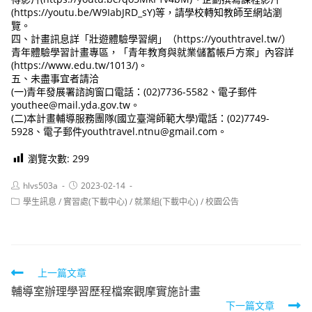
(https://youtu.be/W9IabJRD_sY)等，請學校轉知教師至網站瀏
覽。
四、計畫訊息詳「壯遊體驗學習網」（https://youthtravel.tw/）
青年體驗學習計畫專區，「青年教育與就業儲蓄帳戶方案」內容詳
(https://www.edu.tw/1013/)。
五、未盡事宜者請洽
(一)青年發展署諮詢窗口電話：(02)7736-5582、電子郵件
youthee@mail.yda.gov.tw。
(二)本計畫輔導服務團隊(國立臺灣師範大學)電話：(02)7749-
5928、電子郵件youthtravel.ntnu@gmail.com。
瀏覽次數:
299
Post
Post
hlvs503a
2023-02-14
author:
published:
Post
學生訊息
/
實習處(下載中心)
/
就業組(下載中心)
/
校園公告
category:
Read
上一篇文章
輔導室辦理學習歷程檔案觀摩實施計畫
more
下一篇文章