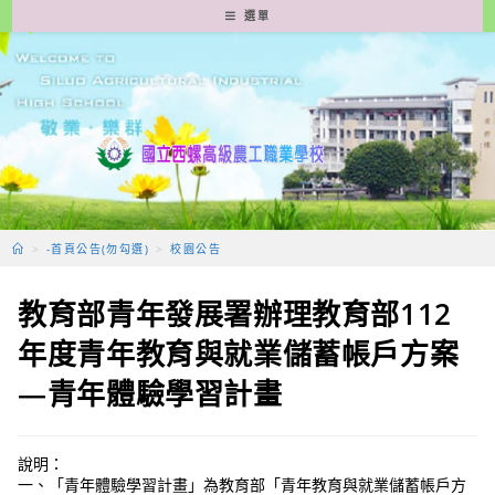
跳
選單
轉
至
主
要
內
容
>
-首頁公告(勿勾選)
>
校園公告
教育部青年發展署辦理教育部112
年度青年教育與就業儲蓄帳戶方案
—青年體驗學習計畫
說明：
一、「青年體驗學習計畫」為教育部「青年教育與就業儲蓄帳戶方