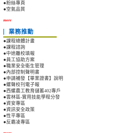
●粉絲專頁
●空氣品質
more
業務推動
●課程總體計畫
●課程諮詢
●中途離校填報
●員工協助方案
●職業安全衛生管理
●內部控制聲明書
●申請補發【畢業證書】說明
●螺聲校刊電子報
●西螺農工教育儲蓄402專戶
●雲林區-實用技能學程分發
●資安專區
●資訊安全政策
●性平專區
●反霸凌專區
more