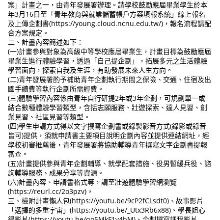
案」計畫之一，由青年發展署辦理。請學校鼓勵應屆畢業學生於本
年3月16日至「青年教育與就業儲蓄帳戶方案填報系統」線上報名
及上傳企劃書(https://young.cloud.ncnu.edu.tw/)，報名流程請配
合方案規定。
二、計畫內容簡述如下：
(一)計畫參與對象為高級中等學校應屆畢業生，計畫目標為鼓勵應屆
畢業生進行體驗學習，透過「自己提企劃」，拓展多元之生活體驗
學習面向，探索自我及生涯，有助發展未來人生方向。
(二)青年發展署酌予補助青年企劃執行期間之保險、交通、住宿及出
國手續費等執行企劃所需經費。
(三)體驗學習內容係由青年自行研提2年或3年企劃，可規劃單一或
結合數種體驗學習類型，含括志願服務、壯遊探索、達人見習、創
業見習、社區見習等類型。
(四)學生申請方式得以文字撰寫企劃書或錄製影音方式(錄影或錄音
皆可)提供，須就申請書主要項目說明企劃內容並提供連結網址，經
學校初審推薦後，青年發展署將協助輔導青年撰寫文字企劃書提報
審查。
(五)計畫提供參與青年企劃輔導、就學配套措施、役男暫緩兵役、諮
詢輔導服務、成果分享等資源。
(六)計畫內容、申請書格式等，請至壯遊體驗學習網瀏覽
(https://reurl.cc/2o3pzv)。
三、檢附計畫懶人包(https://youtu.be/9cP2fCLsdt0)、故事影片
「選擇的多重宇宙」(https://youtu.be/_Utx3Rb6x88)、學長姐心
得影片(https://youtu.be/qo5MkF1v4bM)、企劃撰寫課程影片