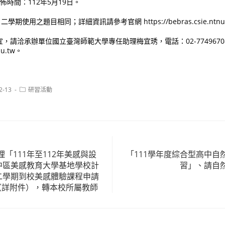
佈時間：112年5月19日。
期使用之題目相同；詳細資訊請參考官網 https://bebras.csie.ntnu.
，請洽承辦單位國立臺灣師範大學專任助理梅宜琇，電話：02-774967
du.tw。
Post
2-13
研習活動
category:
「111年至112年美感與設
「111學年度綜合型高中自
中區美感教育大學基地學校計
習」、請自
第二學期到校美感體驗課程申請
（詳附件），轉本校所屬教師