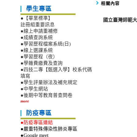
相關內容
學生專區
●【畢業標準】
國立臺灣師範大
註冊組重要訊息
●線上申請重補修
●成績查詢系統
●學習歷程檔案系統(日)
●線上選課系統
●學習歷程（夜）
●學雜費繳費及查詢
●四技二專【甄選入學】校系代碼
填寫
●學生評量辦法及補充規定
●中學生網站
●後期中等教育普查問卷
more
防疫專區
●防疫專區連結
●嚴重特殊傳染性肺炎專區
●Google meet