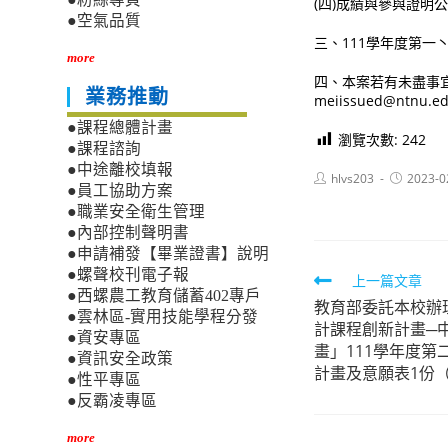
(四)成績與參與證明公
●空氣品質
三、111學年度第一丶二學
more
四、本案若有未盡事宜
業務推動
meiissued@ntnu.e
●課程總體計畫
瀏覽次數:
242
●課程諮詢
●中途離校填報
Post
Post
hlvs203
2023-0
●員工協助方案
author:
published:
●職業安全衛生管理
●內部控制聲明書
●申請補發【畢業證書】說明
●螺聲校刊電子報
Read
上一篇文章
●西螺農工教育儲蓄402專戶
教育部委託本校辦理
more
●雲林區-實用技能學程分發
計課程創新計畫─
articles
●資安專區
畫」111學年度
●資訊安全政策
計畫及意願表1份
●性平專區
●反霸凌專區
more