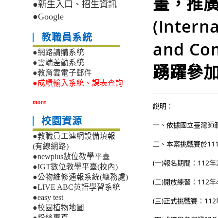
畫，推
●新生入口、招生資訊
●Google
(Intern
教職員系統
and Co
●網路請購系統
●雲端差勤系統
踴躍參
●教育雲電子郵件
●成績輸入系統、課表查詢
more
說明：
校園資源
一、依據國立臺灣師範大
●教職員工連網設備填報
二、本案挑戰賽於11
(有線網路)
●newplus數位教學平臺
(一)報名期間：112年
●IGT數位教學平臺(校內)
●公物維修通報系統(總務處)
(二)開放練習：112年
●LIVE ABC英語學習系統
●easy test
(三)正式挑戰賽：11
●校園植物地圖
●粉絲專頁