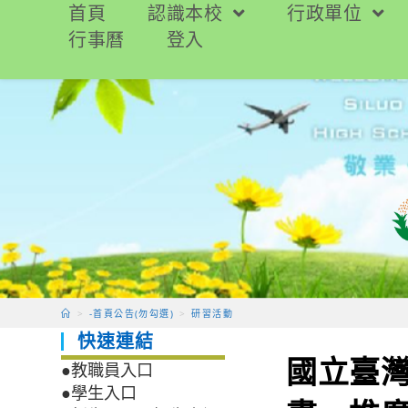
跳
首頁
認識本校
行政單位
轉
行事曆
登入
至
主
要
內
容
>
-首頁公告(勿勾選)
>
研習活動
快速連結
國立臺
●教職員入口
●學生入口