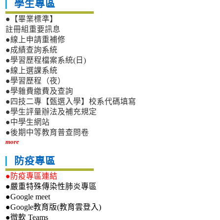
學生專區
●【畢業標準】
註冊組重要訊息
●線上申請重補修
●成績查詢系統
●學習歷程檔案系統(日)
●線上選課系統
●學習歷程（夜）
●學雜費繳費及查詢
●四技二專【甄選入學】校系代碼填寫
●學生評量辦法及補充規定
●中學生網站
●後期中等教育普查問卷
more
防疫專區
●防疫專區連結
●嚴重特殊傳染性肺炎專區
●Google meet
●Google教育版(教育雲登入)
●微軟 Teams