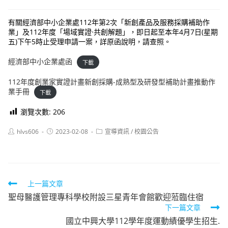
有關經濟部中小企業處112年第2次「新創產品及服務採購補助作
業」及112年度「場域實證·共創解題」，即日起至本年4月7日(星期
五)下午5時止受理申請一案，詳原函說明，請查照。
經濟部中小企業處函
下載
112年度創業家實證計畫新創採購-成熟型及研發型補助計畫推動作
業手冊
下載
瀏覽次數:
206
Post
Post
Post
hlvs606
2023-02-08
宣導資訊
/
校園公告
author:
published:
category:
Read
上一篇文章
聖母醫護管理專科學校附設三星青年會館歡迎蒞臨住宿
more
下一篇文章
articles
國立中興大學112學年度運動績優學生招生.