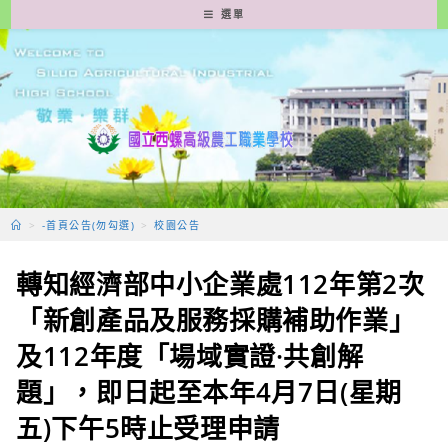
跳
選單
轉
至
主
要
內
容
>
-首頁公告(勿勾選)
>
校園公告
轉知經濟部中小企業處112年第2次
「新創產品及服務採購補助作業」
及112年度「場域實證·共創解
題」，即日起至本年4月7日(星期
五)下午5時止受理申請